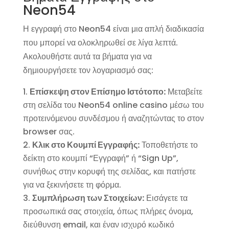
Neon54
Η εγγραφή στο Neon54 είναι μια απλή διαδικασία
που μπορεί να ολοκληρωθεί σε λίγα λεπτά.
Ακολουθήστε αυτά τα βήματα για να
δημιουργήσετε τον λογαριασμό σας:
Επίσκεψη στον Επίσημο Ιστότοπο:
Μεταβείτε
στη σελίδα του Neon54 online casino μέσω του
προτεινόμενου συνδέσμου ή αναζητώντας το στον
browser σας.
Κλικ στο Κουμπί Εγγραφής:
Τοποθετήστε το
δείκτη στο κουμπί “Εγγραφή” ή “Sign Up”,
συνήθως στην κορυφή της σελίδας, και πατήστε
για να ξεκινήσετε τη φόρμα.
Συμπλήρωση των Στοιχείων:
Εισάγετε τα
προσωπικά σας στοιχεία, όπως πλήρες όνομα,
διεύθυνση email, και έναν ισχυρό κωδικό