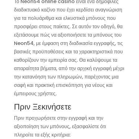
Το Neon54 online casino είναι ένα δημοφιλές
διαδικτυακό καζίνο που έχει κερδίσει αναγνώριση
για τα πολυάριθμα και ελκυστικά μπόνους που
προσφέρει στους παίκτες. Σε αυτόν τον οδηγό, θα
εξετάσουμε πώς να αξιοποιήσετε τα μπόνους του
Neon54, με έμφαση στη διαδικασία εγγραφής, τις
βασικές προϋποθέσεις και τα χαρακτηριστικά που
καθορίζουν την εμπειρία σας. Θα καλύψουμε τα
απαραίτητα βήματα, από την αρχική εγγραφή μέχρι
την κατανόηση των πληρωμών, παρέχοντας μια
σαφή και πρακτική επισκόπηση για νέους και
έμπειρους χρήστες.
Πριν Ξεκινήσετε
Πριν προχωρήσετε στην εγγραφή και την
αξιοποίηση των μπόνους, εξασφαλίστε ότι
πληροίτε τα εξής κριτήρια: