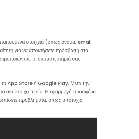
απαιτούμενα στοιχεία (όπως όνομα, email
ραίτητη για να αποκτήσετε πρόσβαση στο
ιμοποιώντας τα διαπιστευτήριά σας.
 το App Store ή Google Play. Μετά την
στα αντίστοιχα πεδία. Η εφαρμογή προσφέρει
ετωπίσετε προβλήματα, όπως αποτυχία