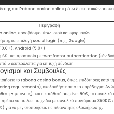
σύνδεσης στο Rabona casino online μέσω διαφορετικών συσκε
Περιγραφή
 online, προσβάσιμο μέσω ιστού και εφαρμογών
ήστη, και επιλογή social login (π.χ., Google)
10.0+), Android (5.0+)
SSL και προστασία με two-factor authentication (εάν δια
πό 5 δευτερόλεπτα για επιτυχή σύνδεση
ογισμοί και Συμβουλές
οποιήσετε το rabona casino bonus, όπως επιδότησεις κατά τη
ing requirements), ακολουθήστε αυτό το παράδειγμα: Αν 
εση + μπόνους), και η κατάθεσή σας είναι 50€, το συνολικό 
ι πρέπει να παίξετε παιχνίδια με συνολικό ποντάρισμα 3500€ 
6%) για να μεγιστοποιήσετε τις πιθανότητες ολοκλήρωσης.