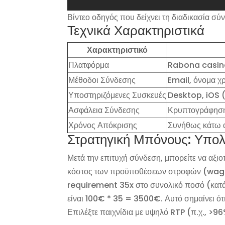
Βίντεο οδηγός που δείχνει τη διαδικασία 
Τεχνικά Χαρακτηριστικά
Χαρακτηριστικό
Πλατφόρμα
Rabona casino
Μέθοδοι Σύνδεσης
Email, όνομα χρ
Υποστηριζόμενες Συσκευές
Desktop, iOS (
Ασφάλεια Σύνδεσης
Κρυπτογράφηση 
Χρόνος Απόκρισης
Συνήθως κάτω α
Στρατηγική Μπόνους: Υπολ
Μετά την επιτυχή σύνδεση, μπορείτε να αξι
κόστος των προϋποθέσεων στροφών (wager
requirement 35x στο συνολικό ποσό (κατάθ
είναι 100€ * 35 = 3500€. Αυτό σημαίνει ότ
Επιλέξτε παιχνίδια με υψηλό RTP (π.χ., >9