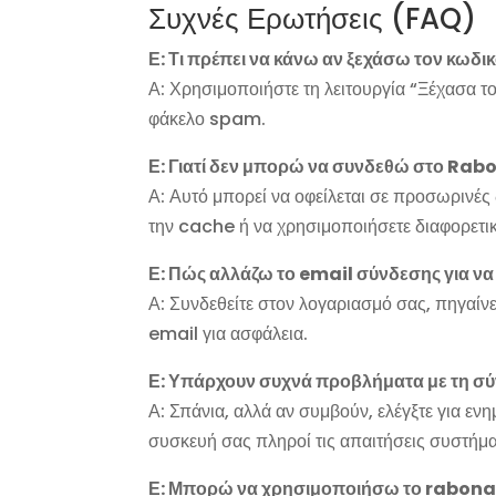
Συχνές Ερωτήσεις (FAQ)
Ε: Τι πρέπει να κάνω αν ξεχάσω τον κωδ
Α: Χρησιμοποιήστε τη λειτουργία “Ξέχασα το
φάκελο spam.
Ε: Γιατί δεν μπορώ να συνδεθώ στο Rabo
Α: Αυτό μπορεί να οφείλεται σε προσωρινές
την cache ή να χρησιμοποιήσετε διαφορετικ
Ε: Πώς αλλάζω το email σύνδεσης για 
Α: Συνδεθείτε στον λογαριασμό σας, πηγαίν
email για ασφάλεια.
Ε: Υπάρχουν συχνά προβλήματα με τη 
Α: Σπάνια, αλλά αν συμβούν, ελέγξτε για εν
συσκευή σας πληροί τις απαιτήσεις συστήμα
Ε: Μπορώ να χρησιμοποιήσω το rabona