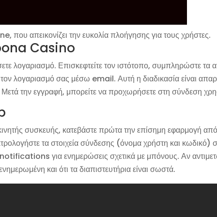
, που απεικονίζει την ευκολία πλοήγησης για τους χρήστες.
bona Casino
σετε λογαριασμό. Επισκεφτείτε τον ιστότοπο, συμπληρώστε τα 
 τον λογαριασμό σας μέσω email. Αυτή η διαδικασία είναι απα
ετά την εγγραφή, μπορείτε να προχωρήσετε στη σύνδεση χρησ
p
ινητής συσκευής, κατεβάστε πρώτα την επίσημη εφαρμογή από
κτρολογήστε τα στοιχεία σύνδεσης (όνομα χρήστη και κωδικό) 
notifications για ενημερώσεις σχετικά με μπόνους. Αν αντιμ
ενημερωμένη και ότι τα διαπιστευτήρια είναι σωστά.