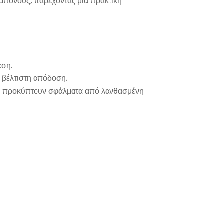
 μπόνους, παρέχοντας μια πρακτική
εση.
α βέλτιστη απόδοση.
νά προκύπτουν σφάλματα από λανθασμένη