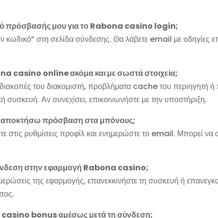
ικό πρόσβασής μου για το Rabona casino login;
ν κωδικό” στη σελίδα σύνδεσης. Θα λάβετε email με οδηγίες επ
na casino online ακόμα και με σωστά στοιχεία;
 διακοπές του διακομιστή, προβλήματα cache του περιηγητή ή 
ή συσκευή. Αν συνεχίσει, επικοινωνήστε με την υποστήριξη.
να αποκτήσω πρόσβαση στα μπόνους;
ετε στις ρυθμίσεις προφίλ και ενημερώστε το email. Μπορεί να
σύνδεση στην εφαρμογή Rabona casino;
ημερώσεις της εφαρμογής, επανεκκινήστε τη συσκευή ή επανεγκα
τος.
 casino bonus αμέσως μετά τη σύνδεση;