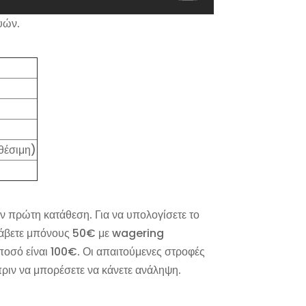
υών.
θέσιμη)
ν πρώτη κατάθεση. Για να υπολογίσετε το
λάβετε μπόνους 50€ με wagering
ποσό είναι 100€. Οι απαιτούμενες στροφές
πριν να μπορέσετε να κάνετε ανάληψη.