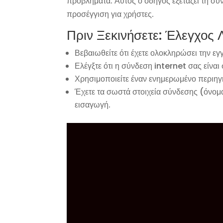
προβλήματα. Αυτός ο οδηγός εξετάζει τη σύ
προσέγγιση για χρήστες.
Πριν Ξεκινήσετε: Έλεγχος 
Βεβαιωθείτε ότι έχετε ολοκληρώσει την ε
Ελέγξτε ότι η σύνδεση internet σας είναι
Χρησιμοποιείτε έναν ενημερωμένο περιηγη
Έχετε τα σωστά στοιχεία σύνδεσης (όνο
εισαγωγή.