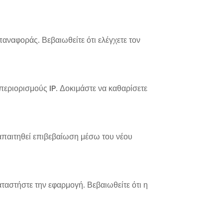
αναφοράς. Βεβαιωθείτε ότι ελέγχετε τον
περιορισμούς IP. Δοκιμάστε να καθαρίσετε
 απαιτηθεί επιβεβαίωση μέσω του νέου
ταστήστε την εφαρμογή. Βεβαιωθείτε ότι η