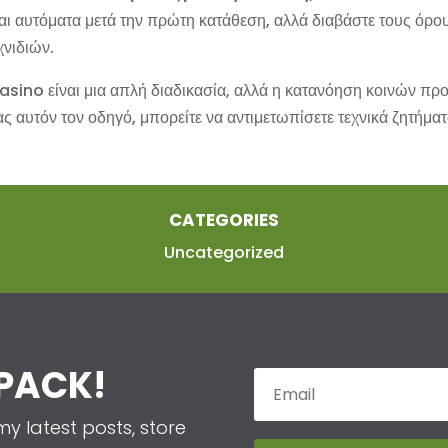
αι αυτόματα μετά την πρώτη κατάθεση, αλλά διαβάστε τους όρο
χνιδιών.
ino είναι μια απλή διαδικασία, αλλά η κατανόηση κοινών πρ
ς αυτόν τον οδηγό, μπορείτε να αντιμετωπίσετε τεχνικά ζητήματ
CATEGORIES
Uncategorized
 PACK!
y latest posts, store