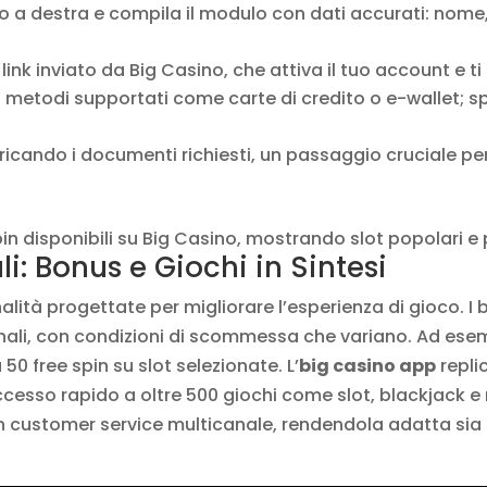
alto a destra e compila il modulo con dati accurati: no
ink inviato da Big Casino, che attiva il tuo account e ti q
do metodi supportati come carte di credito o e-wallet; 
icando i documenti richiesti, un passaggio cruciale per p
n disponibili su Big Casino, mostrando slot popolari e
li: Bonus e Giochi in Sintesi
ità progettate per migliorare l’esperienza di gioco. I b
agionali, con condizioni di scommessa che variano. Ad e
 50 free spin su slot selezionate. L’
big casino app
repli
cesso rapido a oltre 500 giochi come slot, blackjack e
n customer service multicanale, rendendola adatta sia p