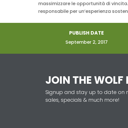
massimizzare le opportunità di vincita.
responsabile per un’esperienza sosten
PUBLISH DATE
September 2, 2017
JOIN THE WOLF
Signup and stay up to date on m
sales, specials & much more!