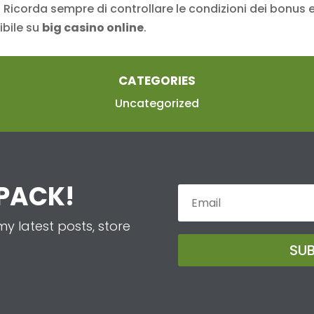
 Ricorda sempre di controllare le condizioni dei bonus e
ibile su
big casino online
.
CATEGORIES
Uncategorized
 PACK!
y latest posts, store
SU