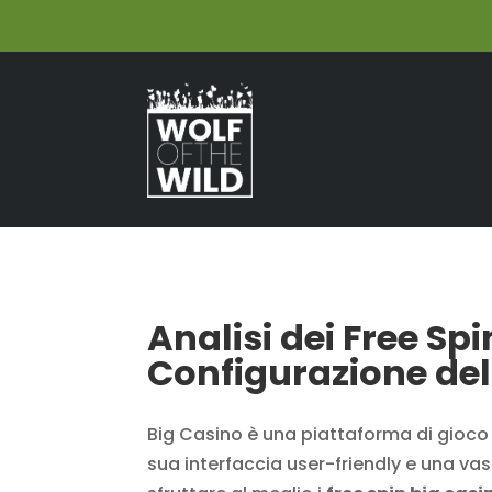
Analisi dei Free Sp
Configurazione de
Big Casino è una piattaforma di gioco on
sua interfaccia user-friendly e una v