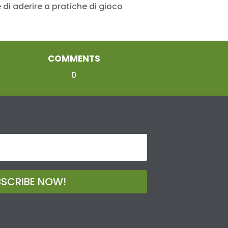
 di aderire a pratiche di gioco
COMMENTS
0
BSCRIBE NOW!