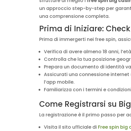
sfruttare al meglio i
free spin big casi
un approccio step-by-step per garanti
una comprensione completa.
Prima di Iniziare: Check
Prima di immergerti nei free spin, assic
Verifica di avere almeno 18 anni, l’età
Controlla che la tua posizione geogra
Prepara un documento di identità val
Assicurati una connessione internet 
l’app mobile.
Familiarizza con i termini e condizion
Come Registrarsi su Big
La registrazione è il primo passo per a
Visita il sito ufficiale di
Free spin big