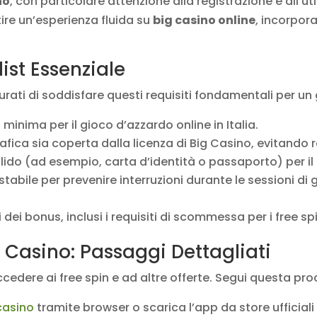
no
, con particolare attenzione alla registrazione e all’util
re un’esperienza fluida su
big casino online
, incorpor
list Essenziale
urati di soddisfare questi requisiti fondamentali per un 
 minima per il gioco d’azzardo online in Italia.
fica sia coperta dalla licenza di Big Casino, evitando re
ido (ad esempio, carta d’identità o passaporto) per il 
stabile per prevenire interruzioni durante le sessioni d
i dei bonus, inclusi i requisiti di scommessa per i free sp
 Casino: Passaggi Dettagliati
ccedere ai free spin e ad altre offerte. Segui questa pr
 casino
tramite browser o scarica l’app da store ufficiali