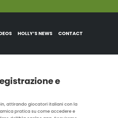
DEOS
HOLLY’S NEWS
CONTACT
Registrazione e
n, attirando giocatori italiani con la
noramica pratica su come accedere e