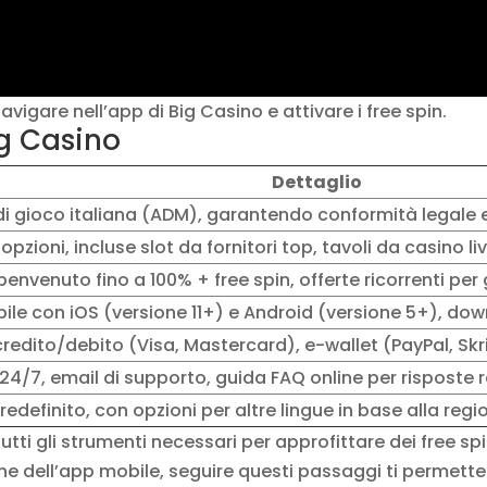
vigare nell’app di Big Casino e attivare i free spin.
ig Casino
Dettaglio
di gioco italiana (ADM), garantendo conformità legale e 
opzioni, incluse slot da fornitori top, tavoli da casino li
benvenuto fino a 100% + free spin, offerte ricorrenti per 
le con iOS (versione 11+) e Android (versione 5+), down
credito/debito (Visa, Mastercard), e-wallet (PayPal, Skri
 24/7, email di supporto, guida FAQ online per risposte 
redefinito, con opzioni per altre lingue in base alla regi
utti gli strumenti necessari per approfittare dei free sp
ne dell’app mobile, seguire questi passaggi ti permetter