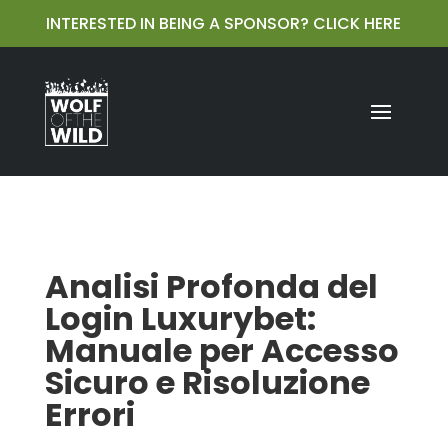
INTERESTED IN BEING A SPONSOR?
CLICK HERE
Analisi Profonda del
Login Luxurybet:
Manuale per Accesso
Sicuro e Risoluzione
Errori