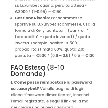
su Luxurybet casino: perdita attesa ≈
€3000 * (1-0.95) = €150.
Gestione Rischio:
Per scommesse
sportive su Luxurybet scommesse, usa la
formula di Kelly: puntata = (bankroll *
(probabilità – quota inversa)) / quota
inversa. Esempio: bankroll €500,
probabilità stimata 60%, quota 2.0:
puntata = €500 * (0.6 – 0.5) / 0.5 = €100.
FAQ Estesa (8-10
Domande)
Come posso reimpostare la password
su Luxurybet?
Vai alla pagina di login,
clicca “Password dimenticata”, inserisci
l’email registrata, e segui il link nella mail
per creare una nuova password.