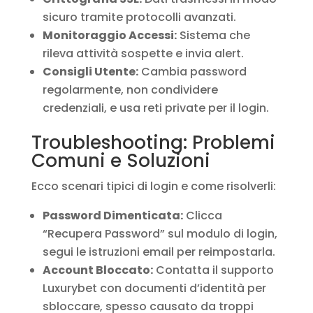
sicuro tramite protocolli avanzati.
Monitoraggio Accessi:
Sistema che
rileva attività sospette e invia alert.
Consigli Utente:
Cambia password
regolarmente, non condividere
credenziali, e usa reti private per il login.
Troubleshooting: Problemi
Comuni e Soluzioni
Ecco scenari tipici di login e come risolverli:
Password Dimenticata:
Clicca
“Recupera Password” sul modulo di login,
segui le istruzioni email per reimpostarla.
Account Bloccato:
Contatta il supporto
Luxurybet con documenti d’identità per
sbloccare, spesso causato da troppi