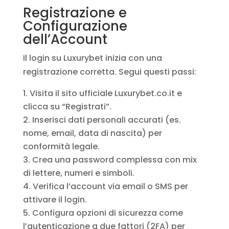
Registrazione e
Configurazione
dell’Account
Il login su Luxurybet inizia con una
registrazione corretta. Segui questi passi:
Visita il sito ufficiale Luxurybet.co.it e
clicca su “Registrati”.
Inserisci dati personali accurati (es.
nome, email, data di nascita) per
conformità legale.
Crea una password complessa con mix
di lettere, numeri e simboli.
Verifica l’account via email o SMS per
attivare il login.
Configura opzioni di sicurezza come
l’autenticazione a due fattori (2FA) per