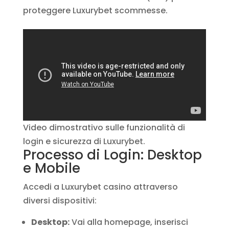
proteggere Luxurybet scommesse.
Video dimostrativo sulle funzionalità di
login e sicurezza di Luxurybet.
Processo di Login: Desktop
e Mobile
Accedi a Luxurybet casino attraverso
diversi dispositivi:
Desktop:
Vai alla homepage, inserisci