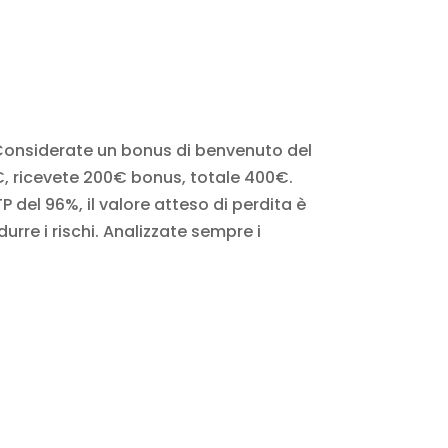
Considerate un bonus di benvenuto del
, ricevete 200€ bonus, totale 400€.
del 96%, il valore atteso di perdita è
re i rischi. Analizzate sempre i