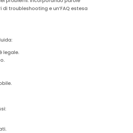
 dei problemi. Incorporando parole
ri di troubleshooting e un’FAQ estesa
luida:
è legale.
co.
bile.
si:
ti.