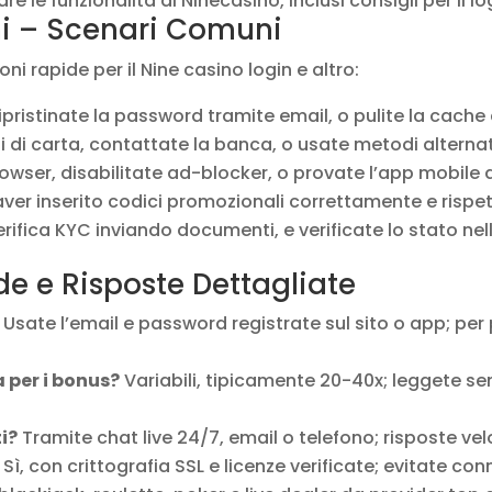
 le funzionalità di Ninecasino, inclusi consigli per il lo
mi – Scenari Comuni
ni rapide per il Nine casino login e altro:
ripristinate la password tramite email, o pulite la cache
ti di carta, contattate la banca, o usate metodi alterna
owser, disabilitate ad-blocker, o provate l’app mobile 
aver inserito codici promozionali correttamente e rispett
ifica KYC inviando documenti, e verificate lo stato nel
e e Risposte Dettagliate
Usate l’email e password registrate sul sito o app; per 
 per i bonus?
Variabili, tipicamente 20-40x; leggete sem
i?
Tramite chat live 24/7, email o telefono; risposte velo
Sì, con crittografia SSL e licenze verificate; evitate co