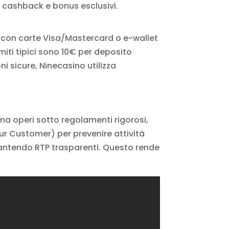
 cashback e bonus esclusivi.
ei con carte Visa/Mastercard o e-wallet
imiti tipici sono 10€ per deposito
i sicure, Ninecasino utilizza
ma operi sotto regolamenti rigorosi,
ur Customer) per prevenire attività
garantendo RTP trasparenti. Questo rende