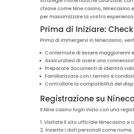
strategie matematiche avanzate, con un
chiave come Nine casino, Ninecasino e 
per massimizzare la vostra esperienza
Prima di Iniziare: Check
Prima di immergervi in Ninecasino, verif
Confermate di essere maggiorenni e r
Assicuratevi di avere una connessione
Preparate documenti di identità validi
Familiarizzate con i termini e condiz
Controllate la compatibilità del di
Registrazione su Ninec
Il Nine casino login inizia con una re
Visitate il sito ufficiale Ninecasino e 
Inserite i dati personali come nome,