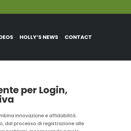
DEOS
HOLLY’S NEWS
CONTACT
nte per Login,
iva
mbina innovazione e affidabilità.
, dal processo di registrazione alle