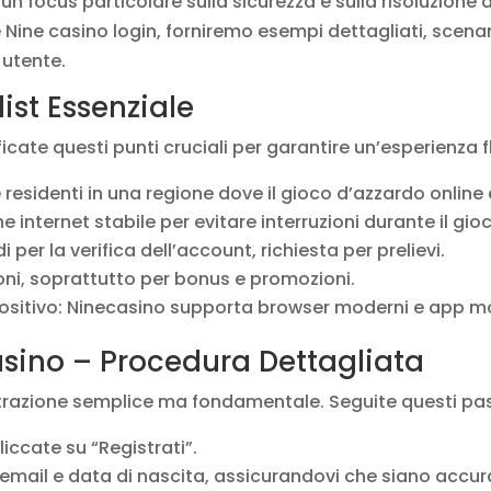
 focus particolare sulla sicurezza e sulla risoluzione
Nine casino login, forniremo esempi dettagliati, scena
 utente.
list Essenziale
icate questi punti cruciali per garantire un’esperienza f
esidenti in una regione dove il gioco d’azzardo online 
 internet stabile per evitare interruzioni durante il gio
 per la verifica dell’account, richiesta per prelievi.
ioni, soprattutto per bonus e promozioni.
spositivo: Ninecasino supporta browser moderni e app mo
asino – Procedura Dettagliata
gistrazione semplice ma fondamentale. Seguite questi pas
cliccate su “Registrati”.
 email e data di nascita, assicurandovi che siano accura