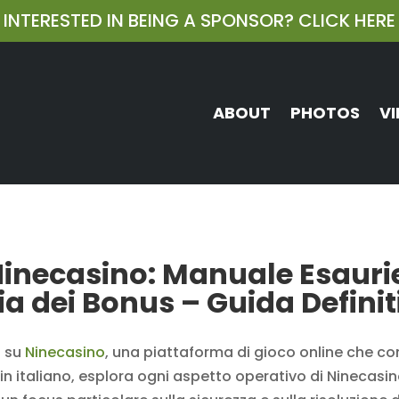
INTERESTED IN BEING A SPONSOR?
CLICK HERE
ABOUT
PHOTOS
VI
 Ninecasino: Manuale Esaurie
ia dei Bonus – Guida Definit
a su
Ninecasino
, una piattaforma di gioco online che co
n italiano, esplora ogni aspetto operativo di Ninecasino