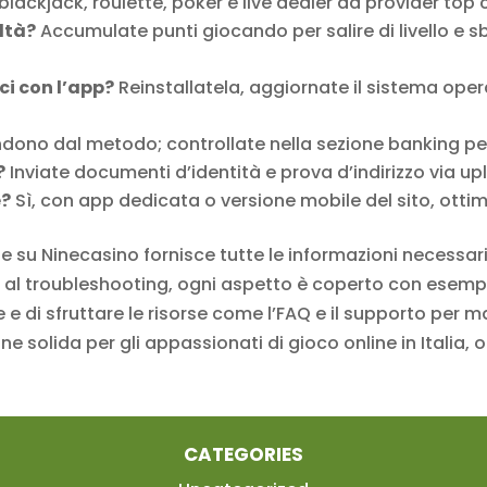
 blackjack, roulette, poker e live dealer da provider to
ltà?
Accumulate punti giocando per salire di livello 
ci con l’app?
Reinstallatela, aggiornate il sistema oper
dono dal metodo; controllate nella sezione banking per
?
Inviate documenti d’identità e prova d’indirizzo via upl
e?
Sì, con app dedicata o versione mobile del sito, ottim
e su Ninecasino fornisce tutte le informazioni necessa
ne al troubleshooting, ogni aspetto è coperto con esempi
e di sfruttare le risorse come l’FAQ e il supporto per m
solida per gli appassionati di gioco online in Italia, o
CATEGORIES