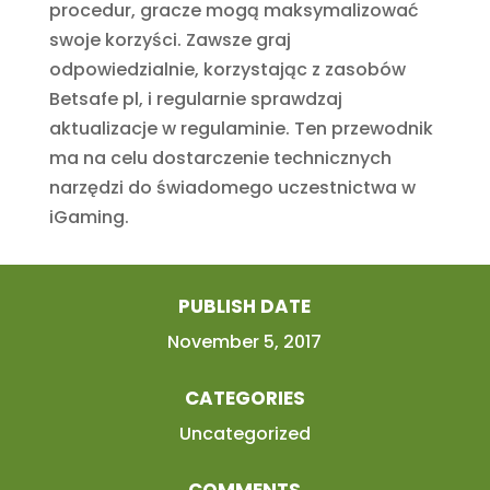
procedur, gracze mogą maksymalizować
swoje korzyści. Zawsze graj
odpowiedzialnie, korzystając z zasobów
Betsafe pl, i regularnie sprawdzaj
aktualizacje w regulaminie. Ten przewodnik
ma na celu dostarczenie technicznych
narzędzi do świadomego uczestnictwa w
iGaming.
PUBLISH DATE
November 5, 2017
CATEGORIES
Uncategorized