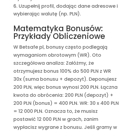
Uzupełnij profil, dodając dane adresowe i
wybierając walutę (np. PLN).
Matematyka Bonusów:
Przykłady Obliczeniowe
W Betsafe pl, bonusy często podlegają
wymaganiom obrotowym (WR). Oto
szczegółowa analiza: Załóżmy, że
otrzymujesz bonus 100% do 500 PLN z WR
30x (suma bonusu + depozyt). Deponujesz
200 PLN, więc bonus wynosi 200 PLN. Łączna
kwota do obrócenia: 200 PLN (depozyt) +
200 PLN (bonus) = 400 PLN. WR: 30 x 400 PLN
= 12 000 PLN. Oznacza to, że musisz
postawić 12 000 PLN w grach, zanim
wypłacisz wygrane z bonusu. Jeśli gramy w