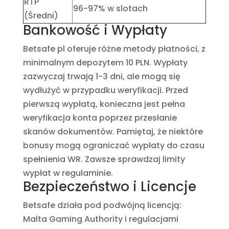
RTP
96-97% w slotach
(Średni)
Bankowość i Wypłaty
Betsafe pl oferuje różne metody płatności, z
minimalnym depozytem 10 PLN. Wypłaty
zazwyczaj trwają 1-3 dni, ale mogą się
wydłużyć w przypadku weryfikacji. Przed
pierwszą wypłatą, konieczna jest pełna
weryfikacja konta poprzez przesłanie
skanów dokumentów. Pamiętaj, że niektóre
bonusy mogą ograniczać wypłaty do czasu
spełnienia WR. Zawsze sprawdzaj limity
wypłat w regulaminie.
Bezpieczeństwo i Licencje
Betsafe działa pod podwójną licencją:
Malta Gaming Authority i regulacjami