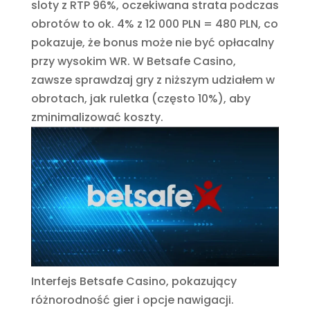
sloty z RTP 96%, oczekiwana strata podczas
obrotów to ok. 4% z 12 000 PLN = 480 PLN, co
pokazuje, że bonus może nie być opłacalny
przy wysokim WR. W Betsafe Casino,
zawsze sprawdzaj gry z niższym udziałem w
obrotach, jak ruletka (często 10%), aby
zminimalizować koszty.
Interfejs Betsafe Casino, pokazujący
różnorodność gier i opcje nawigacji.