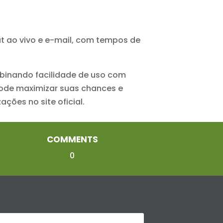
at ao vivo e e-mail, com tempos de
binando facilidade de uso com
 pode maximizar suas chances e
ções no site oficial.
COMMENTS
0