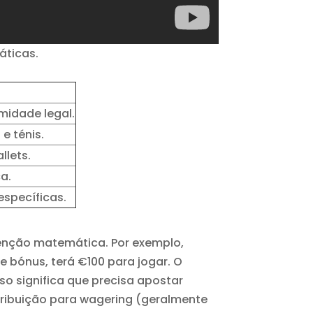
áticas.
midade legal.
e ténis.
llets.
a.
específicas.
tenção matemática. Por exemplo,
 bónus, terá €100 para jogar. O
so significa que precisa apostar
ribuição para wagering (geralmente