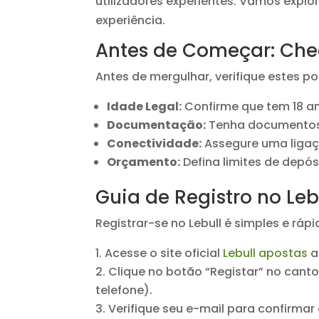
utilizadores experientes. Vamos explo
experiência.
Antes de Começar: Chec
Antes de mergulhar, verifique estes po
Idade Legal:
Confirme que tem 18 an
Documentação:
Tenha documentos d
Conectividade:
Assegure uma ligaçã
Orçamento:
Defina limites de depós
Guia de Registro no Leb
Registrar-se no Lebull é simples e ráp
Acesse o site oficial
Lebull apostas
a
Clique no botão “Registar” no canto
telefone).
Verifique seu e-mail para confirmar