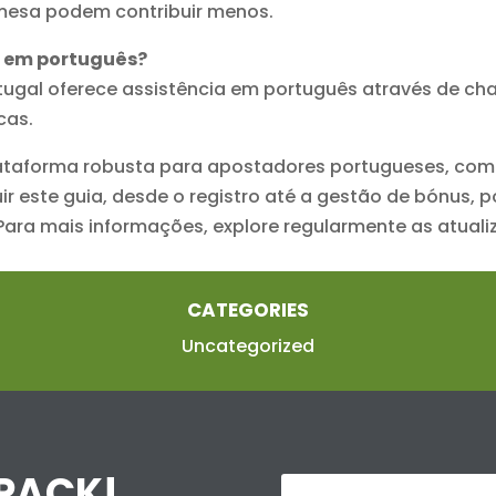
mesa podem contribuir menos.
el em português?
ortugal oferece assistência em português através de ch
cas.
lataforma robusta para apostadores portugueses, com
ir este guia, desde o registro até a gestão de bónus,
ara mais informações, explore regularmente as atualiza
CATEGORIES
Uncategorized
 PACK!