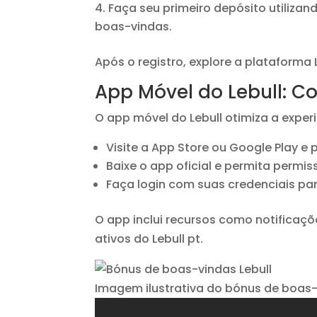
Faça seu primeiro depósito utiliz
boas-vindas.
Após o registro, explore a plataforma 
App Móvel do Lebull: C
O app móvel do Lebull otimiza a experi
Visite a App Store ou Google Play e 
Baixe o app oficial e permita permi
Faça login com suas credenciais pa
O app inclui recursos como notificaçõ
ativos do Lebull pt.
Imagem ilustrativa do bónus de boas-v