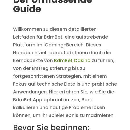
Guide
Willkommen zu diesem detaillierten
Leitfaden für BdmBet, eine aufstrebende
Plattform im iGaming-Bereich. Dieses
Handbuch zielt darauf ab, Ihnen durch die
Kernaspekte von
BdmBet Casino
zu führen,
von der Erstregistrierung bis zu
fortgeschrittenen Strategien, mit einem
Fokus auf technische Details und praktische
Anwendungen. Hier erfahren Sie, wie Sie die
BdmBet App optimal nutzen, Boni
kalkulieren und häufige Probleme lösen
können, um Ihr Spielerlebnis zu maximieren.
Bevor Sie beginnen: