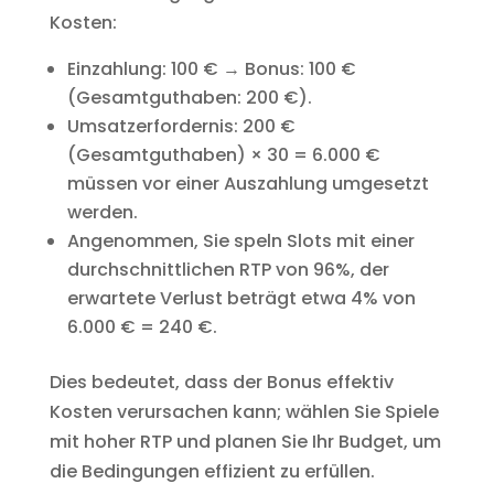
Kosten:
Einzahlung: 100 € → Bonus: 100 €
(Gesamtguthaben: 200 €).
Umsatzerfordernis: 200 €
(Gesamtguthaben) × 30 = 6.000 €
müssen vor einer Auszahlung umgesetzt
werden.
Angenommen, Sie speln Slots mit einer
durchschnittlichen RTP von 96%, der
erwartete Verlust beträgt etwa 4% von
6.000 € = 240 €.
Dies bedeutet, dass der Bonus effektiv
Kosten verursachen kann; wählen Sie Spiele
mit hoher RTP und planen Sie Ihr Budget, um
die Bedingungen effizient zu erfüllen.