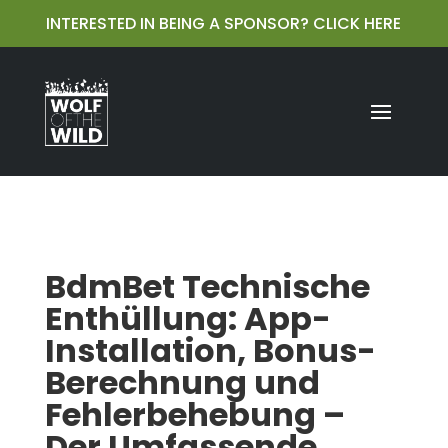
INTERESTED IN BEING A SPONSOR?
CLICK HERE
BdmBet Technische
Enthüllung: App-
Installation, Bonus-
Berechnung und
Fehlerbehebung –
Der Umfassende