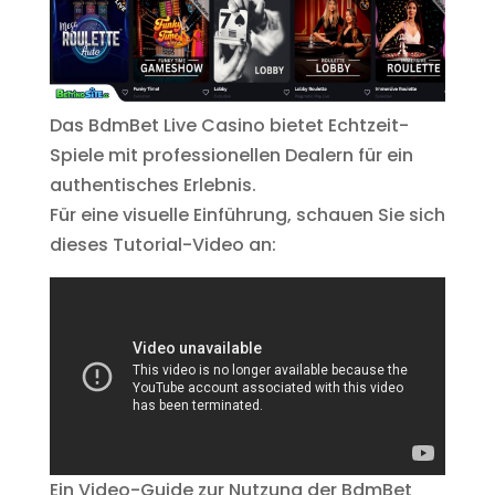
Das BdmBet Live Casino bietet Echtzeit-
Spiele mit professionellen Dealern für ein
authentisches Erlebnis.
Für eine visuelle Einführung, schauen Sie sich
dieses Tutorial-Video an:
Ein Video-Guide zur Nutzung der BdmBet