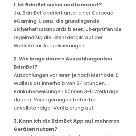
1. Ist BdmBet sicher und lizenziert?
Ja, BdmBet operiert unter einer Curacao
eGaming-Lizenz, die grundlegende
Sicherheitsstandards bietet. Überprüfen Sie
regelmäßig die Lizenzdetails auf der
Website für Aktualisierungen.
2. Wie lange dauern Auszahlungen bei
BdmBet?
Auszahlungen variieren je nach Methode: E-
Wallets oft innerhalb von 24 Stunden,
Banküberweisungen können 3-5 Werktage
dauern. Verzögerungen treten bei
unvollständiger Verifizierung auf.
3. Kann ich die BdmBet App auf mehreren
Geräten nutzen?