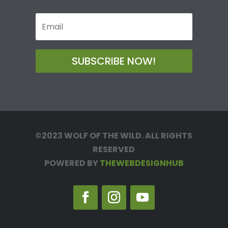
SUBSCRIBE NOW!
©2023 WOLF OF THE WILD. ALL RIGHTS
RESERVED
POWERED BY
THEWEBDESIGNHUB