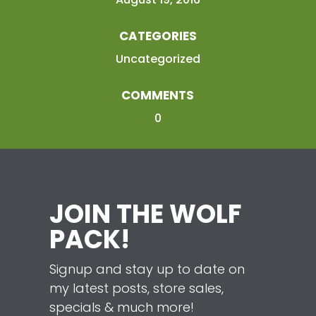
CATEGORIES
Uncategorized
COMMENTS
0
JOIN THE WOLF
PACK!
Signup and stay up to date on
my latest posts, store sales,
specials & much more!