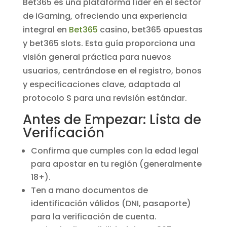
Bet365 es una plataforma líder en el sector
de iGaming, ofreciendo una experiencia
integral en
Bet365
casino, bet365 apuestas
y bet365 slots. Esta guía proporciona una
visión general práctica para nuevos
usuarios, centrándose en el registro, bonos
y especificaciones clave, adaptada al
protocolo S para una revisión estándar.
Antes de Empezar: Lista de
Verificación
Confirma que cumples con la edad legal
para apostar en tu región (generalmente
18+).
Ten a mano documentos de
identificación válidos (DNI, pasaporte)
para la verificación de cuenta.