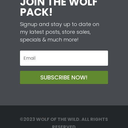
JOIN THE WOLF
PACK!
Signup and stay up to date on
my latest posts, store sales,
specials & much more!
SUBSCRIBE NOW!
©2023 WOLF OF THE WILD. ALL RIGHTS
RESERVED