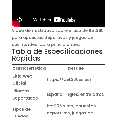
Video demostrativo sobre el uso de Bet365
para apuestas deportivas y juegos de
casino, ideal para principiantes.
Tabla de Especificaciones
Rápidas
Característica
Detalle
Sitio Web
https://bet365es.es/
Oficial
Idiomas
Español, inglés, entre otros
Soportados
bet365 slots, apuestas
Tipos de
deportivas, juegos de
Juegos