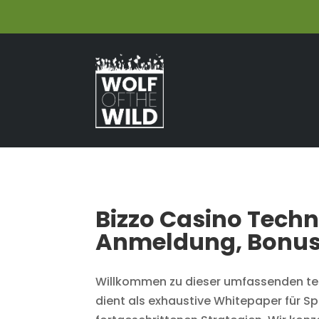
Bizzo Casino Techn
Anmeldung, Bonus-
Willkommen zu dieser umfassenden t
dient als exhaustive Whitepaper für Sp