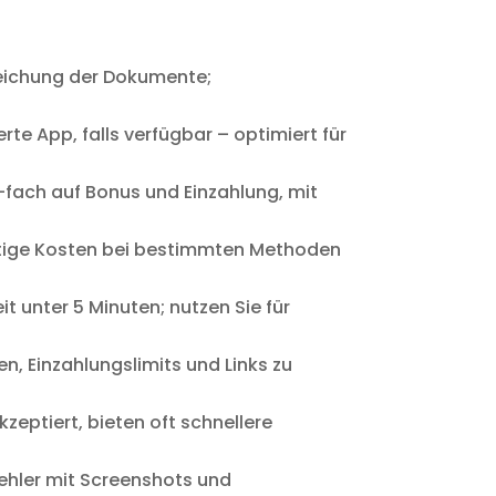
eichung der Dokumente;
rte App, falls verfügbar – optimiert für
-fach auf Bonus und Einzahlung, mit
eitige Kosten bei bestimmten Methoden
t unter 5 Minuten; nutzen Sie für
n, Einzahlungslimits und Links zu
zeptiert, bieten oft schnellere
ehler mit Screenshots und