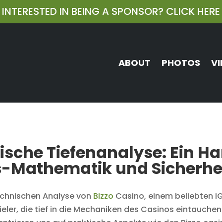
INTERESTED IN BEING A SPONSOR?
CLICK HERE
ABOUT
PHOTOS
VI
ische Tiefenanalyse: Ein H
Mathematik und Sicherhei
echnischen Analyse von
Bizzo
Casino, einem beliebten i
ieler, die tief in die Mechaniken des Casinos eintauche