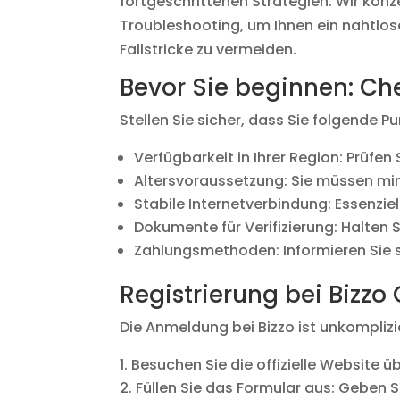
fortgeschrittenen Strategien. Wir kon
Troubleshooting, um Ihnen ein nahtlose
Fallstricke zu vermeiden.
Bevor Sie beginnen: Che
Stellen Sie sicher, dass Sie folgende P
Verfügbarkeit in Ihrer Region: Prüfen S
Altersvoraussetzung: Sie müssen mind
Stabile Internetverbindung: Essenziel
Dokumente für Verifizierung: Halten
Zahlungsmethoden: Informieren Sie s
Registrierung bei Bizzo 
Die Anmeldung bei Bizzo ist unkomplizier
Besuchen Sie die offizielle Website üb
Füllen Sie das Formular aus: Geben S