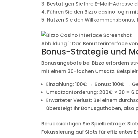
Bestätigen Sie Ihre E-Mail-Adresse du
Führen Sie den Bizzo casino login m
Nutzen Sie den Willkommensbonus, f
Abbildung 1: Das Benutzerinterface von
Bonus-Strategie und Ma
Bonusangebote bei Bizzo erfordern str
mit einem 30-fachen Umsatz. Beispiel
Einzahlung: 100€ → Bonus: 100€ → 
Umsatzanforderung: 200€ × 30 = 6.0
Erwarteter Verlust: Bei einem durch
übersteigt Ihr Bonusguthaben, also 
Berücksichtigen Sie Spielbeiträge: Slo
Fokussierung auf Slots für effizientes 