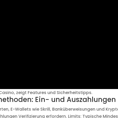
 Casino, zeigt Features und Sicherheitstipps.
ethoden: Ein- und Auszahlungen
arten, E-Wallets wie Skrill, Banküberweisungen und Kry
lungen Verifizierung erfordern. Limits: Typische Minde