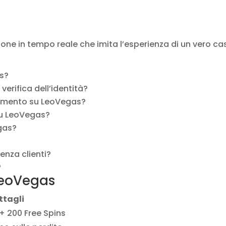
zione in tempo reale che imita l’esperienza di un vero ca
s?
verifica dell’identità?
agamento su LeoVegas?
su LeoVegas?
gas?
enza clienti?
?
LeoVegas
ttagli
+ 200 Free Spins