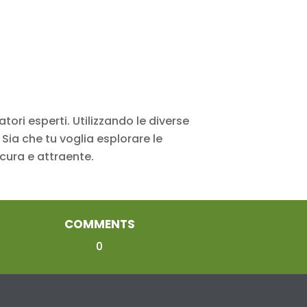
tori esperti. Utilizzando le diverse
 Sia che tu voglia esplorare le
cura e attraente.
COMMENTS
0