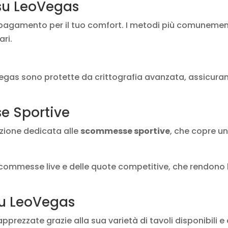
su LeoVegas
agamento per il tuo comfort. I metodi più comunemente 
ari.
Vegas sono protette da crittografia avanzata, assicuran
e Sportive
zione dedicata alle
scommesse sportive
, che copre u
 scommesse live e delle quote competitive, che rendono
su LeoVegas
pprezzate grazie alla sua varietà di tavoli disponibili e 