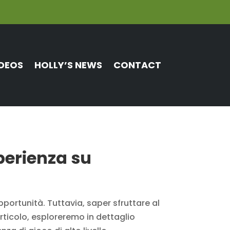
DEOS
HOLLY’S NEWS
CONTACT
perienza su
portunità. Tuttavia, saper sfruttare al
rticolo, esploreremo in dettaglio