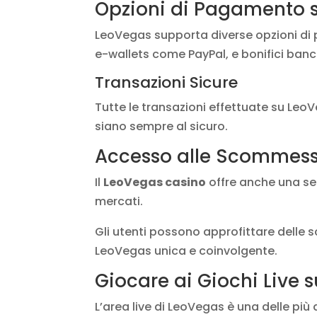
Opzioni di Pagamento 
LeoVegas supporta diverse opzioni di p
e-wallets come PayPal, e bonifici banc
Transazioni Sicure
Tutte le transazioni effettuate su Leo
siano sempre al sicuro.
Accesso alle Scommess
Il
LeoVegas casino
offre anche una se
mercati.
Gli utenti possono approfittare delle
LeoVegas unica e coinvolgente.
Giocare ai Giochi Live 
L’area live di LeoVegas è una delle più a