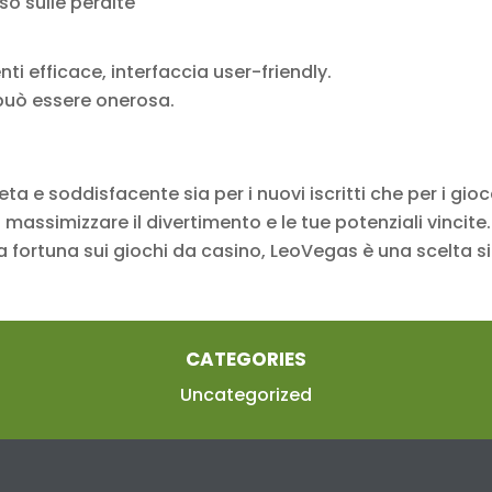
so sulle perdite
nti efficace, interfaccia user-friendly.
 può essere onerosa.
 e soddisfacente sia per i nuovi iscritti che per i gioca
massimizzare il divertimento e le tue potenziali vincite.
fortuna sui giochi da casino, LeoVegas è una scelta si
CATEGORIES
Uncategorized