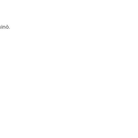
sinò.