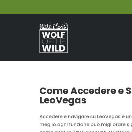
Come Accedere e Sf
LeoVegas
Accedere e navigare su LeoVegas è un p
meglio ogni funzione può migliorare si