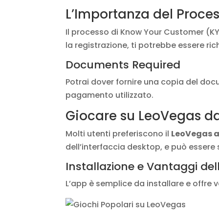
L’Importanza del Proce
Il processo di Know Your Customer (KYC
la registrazione, ti potrebbe essere ric
Documents Required
Potrai dover fornire una copia del docu
pagamento utilizzato.
Giocare su LeoVegas d
Molti utenti preferiscono il
LeoVegas 
dell’interfaccia desktop, e può essere
Installazione e Vantaggi del
L’app è semplice da installare e offre 