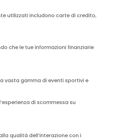
utilizzati includono carte di credito,
do che le tue informazioni finanziarie
na vasta gamma di eventi sportivi e
 l’esperienza di scommessa su
alla qualità dell’interazione con i