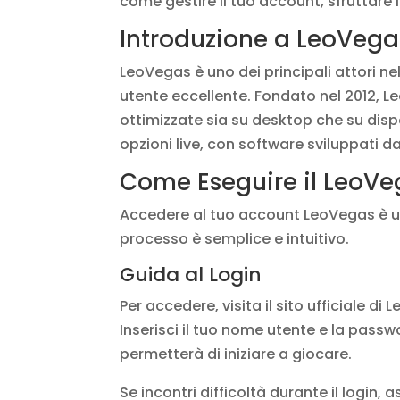
come gestire il tuo account, sfruttare i
Introduzione a LeoVega
LeoVegas è uno dei principali attori ne
utente eccellente. Fondato nel 2012, L
ottimizzate sia su desktop che su dispos
opzioni live, con software sviluppati da f
Come Eseguire il LeoVe
Accedere al tuo account LeoVegas è u
processo è semplice e intuitivo.
Guida al Login
Per accedere, visita il sito ufficiale d
Inserisci il tuo nome utente e la pass
permetterà di iniziare a giocare.
Se incontri difficoltà durante il login, 