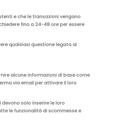
 utenti e che le transazioni vengano
chiedere fino a 24-48 ore per essere
lvere qualsiasi questione legata ai
ornire alcune informazioni di base come
rma via email per attivare il loro
i devono solo inserire le loro
tte le funzionalità di scommesse e