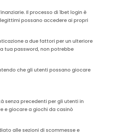
anziarie. Il processo di 1bet login è
i legittimi possano accedere ai propri
enticazione a due fattori per un ulteriore
 la tua password, non potrebbe
rantendo che gli utenti possano giocare
 senza precedenti per gli utenti in
re e giocare a giochi da casinò
diato alle sezioni di scommesse e