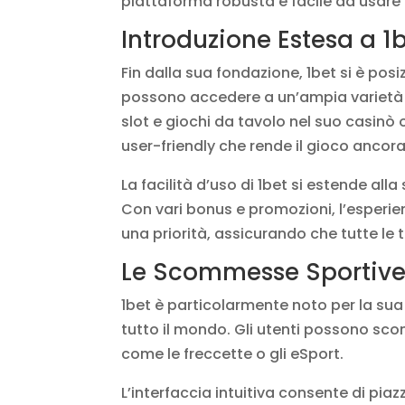
piattaforma robusta e facile da usare per
Introduzione Estesa a 1b
Fin dalla sua fondazione, 1bet si è pos
possono accedere a un’ampia varietà d
slot e giochi da tavolo nel suo casinò
user-friendly che rende il gioco ancora
La facilità d’uso di 1bet si estende all
Con vari bonus e promozioni, l’esperien
una priorità, assicurando che tutte le 
Le Scommesse Sportive 
1bet è particolarmente noto per la s
tutto il mondo. Gli utenti possono scom
come le freccette o gli eSport.
L’interfaccia intuitiva consente di pi