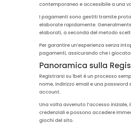
contemporaneo e accessibile a una va
I pagamenti sono gestiti tramite protoc
elaborate rapidamente. Generalmente, i
elaborati, a seconda del metodo scelt
Per garantire un’esperienza senza intop
pagamenti, assicurando che i giocator
Panoramica sulla Regist
Registrarsi su 1bet è un processo semp
nome, indirizzo email e una password si
account.
Una volta avvenuto l’accesso iniziale, i
credenziali e possono accedere immed
giochi del sito.