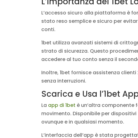
L’Importanza del 1bet L
L’accesso sicuro alla piattaforma è fon
stato reso semplice e sicuro per evitar
conti.
1bet utilizza avanzati sistemi di crittog
strato di sicurezza. Questo procedim
accedere al tuo conto senza il secondo
Inoltre, 1bet fornisce assistenza clien
senza interruzioni.
Scarica e Usa l’1bet Ap
La
app di 1bet
è un’altra componente fo
movimento. Disponibile per dispositivi
ovunque e in qualsiasi momento.
L’interfaccia dell’app è stata progett