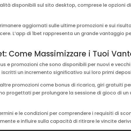
alità disponibili sul sito desktop, comprese le opzioni 
 rimanere aggiornati sulle ultime promozioni e sui risu
cere. L’app di 1bet rappresenta un grande vantaggio p
bet: Come Massimizzare i Tuoi Van
us e promozioni che sono disponibili per nuovi e vecchi u
iscritti un incremento significativo sui loro primi deposi
ltre promozioni come bonus di ricarica, giri gratuiti per 
progettati per prolungare la sessione di gioco di un u
rmini e le condizioni per comprendere i requisiti di s
te e influire sulla capacità di ritirare le vincite deriv