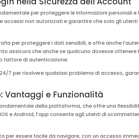
ogin nella Sicurezza dell’Account
damentale per proteggere le informazioni personali e fin
e accessi non autorizzati e garantire che solo gli utent
rafia per proteggere i dati sensibili, e offre anche l’aut
ento assicura che anche se qualcuno dovesse ottenere
 fattore di autenticazione.
ti 24/7 per risolvere qualsiasi problema di accesso, ga
p: Vantaggi e Funzionalità
ndamentale della piattaforma, che offre una flessibilità
 iOS e Android, l’app consente agli utenti di scommette
ata per essere facile da navigare, con un accesso imme