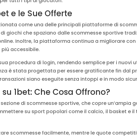
 tutti i tipi di giocatori.
et e le Sue Offerte
izionata come una delle principali piattaforme di scomm
i giochi che spaziano dalle scommesse sportive tradizi
 online. Inoltre, la piattaforma continua a migliorare c
 più accessibile.
a sua procedura di login, rendendo semplice per i nuovi ute
za è stata progettata per essere gratificante fin dal pr
transazioni siano eseguite senza intoppi e in modo sicu
su 1bet: Che Cosa Offrono?
ua sezione di scommesse sportive, che copre un’ampia 
mettere su sport popolari come il calcio, il basket e il 
azzare scommesse facilmente, mentre le quote competitiv