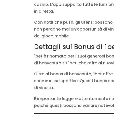
casinò. L’app supporta tutte le funzion
in diretta.
Con notifiche push, gli utenti possono
non perdano mai un’opportunità di vin
del gioco mobile.
Dettagli sui Bonus di 1
1bet è rinomato per i suoi generosi bon
di benvenuto su 1bet, che offre ai nuovi 
Oltre al bonus di benvenuto, 1bet offre a
scommesse sportive. Questi bonus sono 
di vincita.
È importante leggere attentamente i te
poiché questi possono variare notevolmen