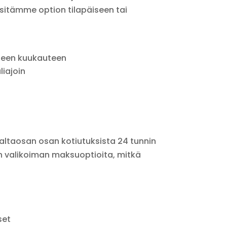
 esitämme option tilapäiseen tai
uteen kuukauteen
liajoin
altaosan osan kotiutuksista 24 tunnin
an valikoiman maksuoptioita, mitkä
set