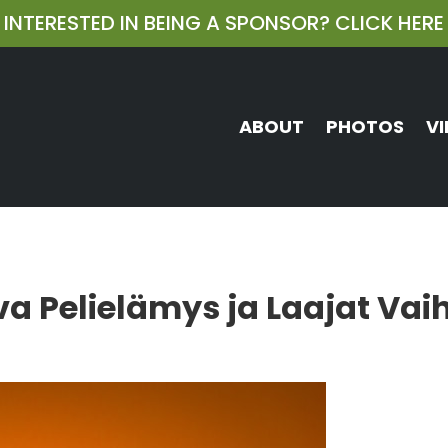
INTERESTED IN BEING A SPONSOR?
CLICK HERE
ABOUT
PHOTOS
VI
va Pelielämys ja Laajat V