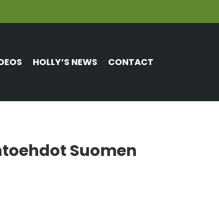
DEOS
HOLLY’S NEWS
CONTACT
aihtoehdot Suomen