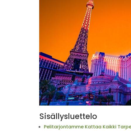
Sisällysluettelo
Pelitarjontamme Kattaa Kaikki Tarpe