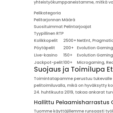
yhteistyökumppaneistamme, mitkä va
Pelikategoria
Pelitarjonnan Määrä
Suosituimmat Pelintarjoajat
Tyypillinen RTP
Kolikkopelit
2500+
NetEnt, Pragmatic
Pöytäpelit
200+
Evolution Gaming,
Live-kasino
150+
Evolution Gaming
Jackpot-pelit
100+
Microgaming, Red
Suojaus ja Toimilupa Etu
Toimintatapamme perustuu tukevalle lu
pelitoimiluvalla, mikä on hyväksytty 
24. huhtikuuta 2019, takaa ankarat tur
Hallittu Pelaamisharrastus 
Tuomme käyttäjillemme runsaasti työka