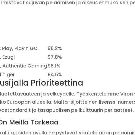
rmistavat sujuvan pelaamisen ja oikeudenmukaisen p
 Play, Play’n GO
96.2%
 Ezugi
97.8%
, Authentic Gaming
98.1%
 Tiger
94.5%
sijalla Prioriteettina
otettavuuteen ja selkeydelle. Työskentelemme Viron vi
koko Euroopan alueella. Malta-sijoitteinen lisenssi num
vastandardit ja tasapuolisen pelikulttuurin periaatteet.
On Meillä Tärkeää
luja, joiden avulla he pystyvät säätelemään pelaamist