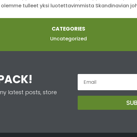
si olemme tulleet yksi luotettavimmista Skandinavian jo
CATEGORIES
Uncategorized
 PACK!
y latest posts, store
SU