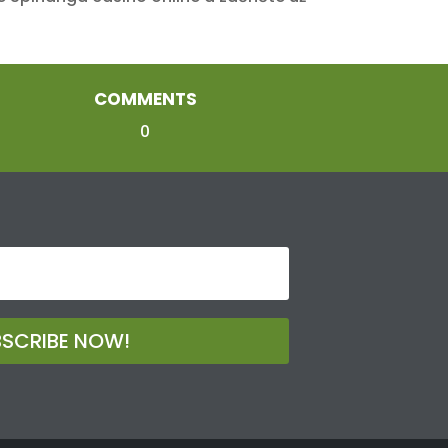
COMMENTS
0
BSCRIBE NOW!