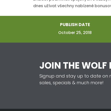
dnes užívat všechny nabízené bonuso
PUBLISH DATE
October 25, 2018
JOIN THE WOLF
Signup and stay up to date on m
sales, specials & much more!