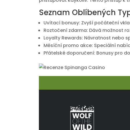
přistupovat kdykoliv. Tento přístup k 
Seznam Oblíbených Ty
Uvítací bonusy: Zvyší počáteční vkla
Roztočení zdarma: Dává možnost roz
Loyalty Rewards: Návratnost nebo sp
Měsíční promo akce: Speciální nabí
Přátelské doporučení: Bonusy pro d