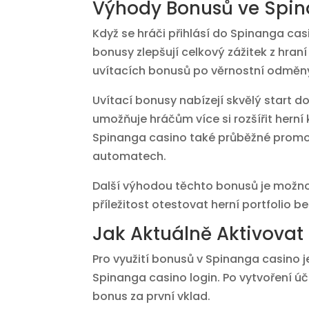
Výhody Bonusů ve Spi
Když se hráči přihlásí do Spinanga ca
bonusy zlepšují celkový zážitek z hran
uvítacích bonusů po věrnostní odměny,
Uvítací bonusy nabízejí skvělý start d
umožňuje hráčům více si rozšířit herní
Spinanga casino také průběžné promo 
automatech.
Další výhodou těchto bonusů je možno
příležitost otestovat herní portfolio 
Jak Aktuálně Aktivovat
Pro využití bonusů v Spinanga casino j
Spinanga casino login. Po vytvoření 
bonus za první vklad.