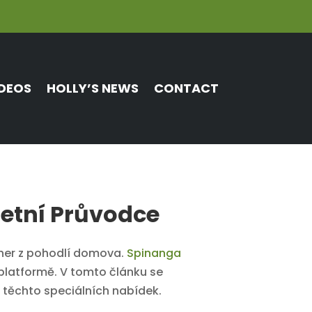
DEOS
HOLLY’S NEWS
CONTACT
etní Průvodce
h her z pohodlí domova.
Spinanga
platformě. V tomto článku se
 těchto speciálních nabídek.