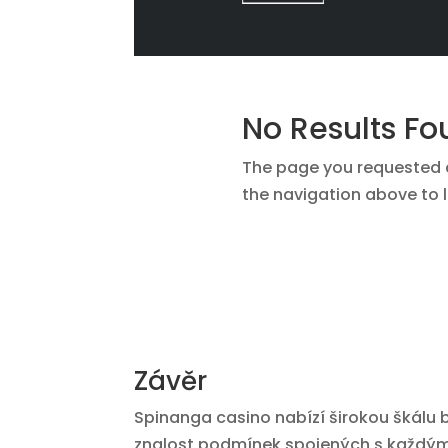
Závěr
Spinanga casino nabízí širokou škálu b
znalost podmínek spojených s každým b