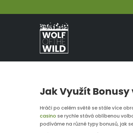
Jak Využít Bonusy
Hráči po celém světě se stále více obra
casino
se rychle stává oblíbenou volb
podíváme na různé typy bonusů, jak se