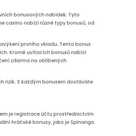
tivních bonusových nabídek. Tyto
ine casino nabízí různé typy bonusů, od
 navýšení prvního vkladu. Tento bonus
icích. Kromě uvítacích bonusů nabízí
očení zdarma na oblíbených
ích rizik. S každým bonusem dostáváte
kem je registrace účtu prostřednictvím
ální hráčské bonusy, jako je Spinanga