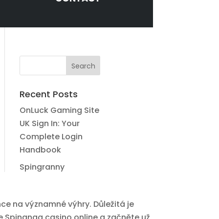
nce na významné výhry. Důležitá je
e Spinanga casino online a začněte už