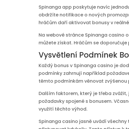
Spinanga app poskytuje navíc jednodu
obdržíte notifikace o nových promozp
hráčům daří aktivovat bonusy v reálné
Na webové stránce Spinanga casino onl
můžete získat. Hráčům se doporučuje 
Vysvětlení Podmínek B
Každý bonus v Spinanga casino je dodá
podmínky zahrnují například požadavek
těmto podmínkám věnovat zvýšenou p
Dalším faktorem, který je třeba zvážit
požadavky spojené s bonusem. Včasné v
využití těchto výhod.
Spinanga casino jasně uvádí všechny 