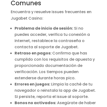
Comunes
Encuentra y resuelve issues frecuentes en
Jugabet Casino:
Problema de inicio de sesión:
Si no
puedes acceder, verifica tu conexión a
Internet, restablece la contraseña o
contacta al soporte de Jugabet.
Retraso en pagos:
Confirma que has
cumplido con los requisitos de apuesta y
proporcionado documentación de
verificación. Los tiempos pueden
extenderse durante horas pico.
Errores en juegos:
Limpia la caché de tu
navegador o reinstala la app de Jugabet.
Si persiste, reporta el issue al soporte.
Bonos no activados:
Asegúrate de haber