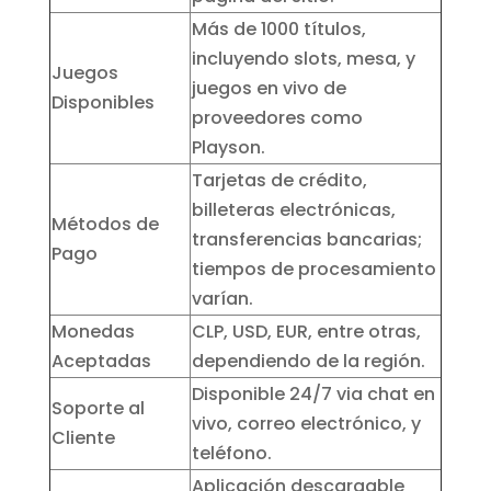
Más de 1000 títulos,
incluyendo slots, mesa, y
Juegos
juegos en vivo de
Disponibles
proveedores como
Playson.
Tarjetas de crédito,
billeteras electrónicas,
Métodos de
transferencias bancarias;
Pago
tiempos de procesamiento
varían.
Monedas
CLP, USD, EUR, entre otras,
Aceptadas
dependiendo de la región.
Disponible 24/7 via chat en
Soporte al
vivo, correo electrónico, y
Cliente
teléfono.
Aplicación descargable