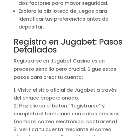
dos factores para mayor seguridad.
Explora la biblioteca de juegos para
identificar tus preferencias antes de
depositar.
Registro en Jugabet: Pasos
Detallados
Registrarse en Jugabet Casino es un
proceso sencillo pero crucial. Sigue estos
pasos para crear tu cuenta:
Visita el sitio oficial de Jugabet a través
del enlace proporcionado.
Haz clic en el botón “Registrarse” y
completa el formulario con datos precisos
(nombre, correo electrónico, contraseña).
Verifica tu cuenta mediante el correo