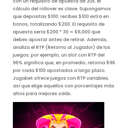
con un requisito de apuesta de 30x, el
cálculo del rollover es clave. Supongamos
que depositas $100: recibes $100 extra en
bonos, totalizando $200. El requisito de
apuesta sería $200 * 30 = $6,000 que
debes apostar antes de retirar. Además,
analiza el RTP (Retorno al Jugador) de los
juegos; por ejemplo, un slot con RTP del
96% significa que, en promedio, retorna $96
por cada $100 apostados a largo plazo.
Jugabet ofrece juegos con RTP variables,
así que elige aquellos con porcentajes más
altos para mejores odds.