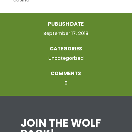
PUBLISH DATE
September 17, 2018
CATEGORIES
Uncategorized
COMMENTS
0
JOIN THE WOLF