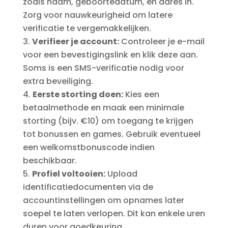
zoals naam, geboortedatum, en adres in.
Zorg voor nauwkeurigheid om latere
verificatie te vergemakkelijken.
Verifieer je account:
Controleer je e-mail
voor een bevestigingslink en klik deze aan.
Soms is een SMS-verificatie nodig voor
extra beveiliging.
Eerste storting doen:
Kies een
betaalmethode en maak een minimale
storting (bijv. €10) om toegang te krijgen
tot bonussen en games. Gebruik eventueel
een welkomstbonuscode indien
beschikbaar.
Profiel voltooien:
Upload
identificatiedocumenten via de
accountinstellingen om opnames later
soepel te laten verlopen. Dit kan enkele uren
duren voor goedkeuring.