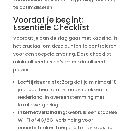
te optimaliseren.
Voordat je begint:
Essentiële Checklist
Voordat je aan de slag gaat met kaasino, is
het cruciaal om deze punten te controleren
voor een soepele ervaring. Deze checklist
minimaliseert risico’s en maximaliseert
plezier.
Leeftijdsvereiste:
Zorg dat je minimaal 18
jaar oud bent om te mogen gokken in
Nederland, in overeenstemming met
lokale wetgeving.
Internetverbinding:
Gebruik een stabiele
Wi-Fi of 4G/5G-verbinding voor
ononderbroken toegang tot de kaasino