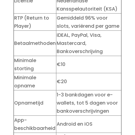
Licentie
Nederlandse
Kansspelautoriteit (KSA)
RTP (Return to
Gemiddeld 96% voor
Player)
slots, variërend per game
iDEAL, PayPal, Visa,
Betaalmethoden
Mastercard,
Bankoverschrijving
Minimale
€10
storting
Minimale
€20
opname
1-3 bankdagen voor e-
Opnametijd
wallets, tot 5 dagen voor
bankoverschrijvingen
App-
Android en iOS
beschikbaarheid