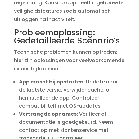
regelmatig. Kaasino app heeft ingebouwde
veiligheidsfeatures zoals automatisch
uitloggen na inactiviteit.
Probleemoplossing:
Gedetailleerde Scenario’s
Technische problemen kunnen optreden;
hier zijn oplossingen voor veelvoorkomende
issues bij kaasino.
App crasht bij opstarten:
Update naar
de laatste versie, verwijder cache, of
herinstalleer de app. Controleer
compatibiliteit met OS-updates.
Vertraagde opnames:
Verifieer of
documentatie is goedgekeurd. Neem
contact op met klantenservice met
transactie-ID. Controleer