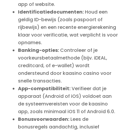
app of website.
Identificatiedocumenten:
Houd een
geldig ID-bewijs (zoals paspoort of
rijbewijs) en een recente energierekening
klaar voor verificatie, wat verplicht is voor
opnames.
Banking-opties:
Controleer of je
voorkeursbetaalmethode (bijv. iDEAL,
creditcard, of e-wallet) wordt
ondersteund door kaasino casino voor
snelle transacties.
App-compatibiliteit:
Verifieer dat je
apparaat (Android of iOS) voldoet aan
de systeemvereisten voor de kaasino
app, zoals minimaal iOS 11 of Android 6.0.
Bonusvoorwaarden:
Lees de
bonusregels aandachtig, inclusief