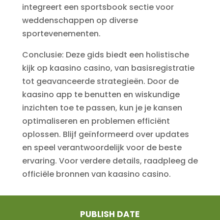
integreert een sportsbook sectie voor
weddenschappen op diverse
sportevenementen.
Conclusie: Deze gids biedt een holistische
kijk op kaasino casino, van basisregistratie
tot geavanceerde strategieën. Door de
kaasino app te benutten en wiskundige
inzichten toe te passen, kun je je kansen
optimaliseren en problemen efficiënt
oplossen. Blijf geïnformeerd over updates
en speel verantwoordelijk voor de beste
ervaring. Voor verdere details, raadpleeg de
officiële bronnen van kaasino casino.
PUBLISH DATE