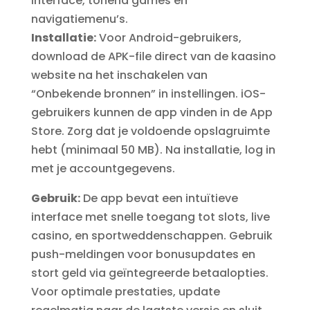
interface, tonend games en
navigatiemenu’s.
Installatie:
Voor Android-gebruikers,
download de APK-file direct van de kaasino
website na het inschakelen van
“Onbekende bronnen” in instellingen. iOS-
gebruikers kunnen de app vinden in de App
Store. Zorg dat je voldoende opslagruimte
hebt (minimaal 50 MB). Na installatie, log in
met je accountgegevens.
Gebruik:
De app bevat een intuïtieve
interface met snelle toegang tot slots, live
casino, en sportweddenschappen. Gebruik
push-meldingen voor bonusupdates en
stort geld via geïntegreerde betaalopties.
Voor optimale prestaties, update