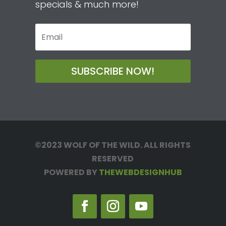
specials & much more!
SUBSCRIBE NOW!
©2023 WOLF OF THE WILD. ALL RIGHTS
RESERVED
POWERED BY
THEWEBDESIGNHUB