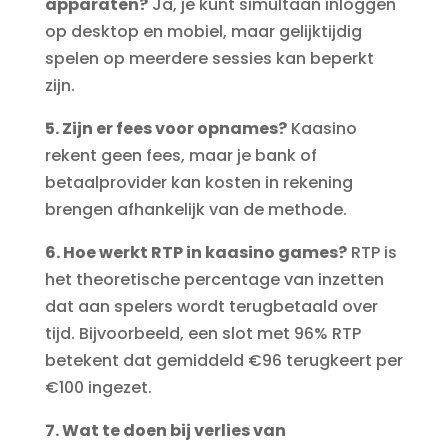
apparaten?
Ja, je kunt simultaan inloggen
op desktop en mobiel, maar gelijktijdig
spelen op meerdere sessies kan beperkt
zijn.
5. Zijn er fees voor opnames?
Kaasino
rekent geen fees, maar je bank of
betaalprovider kan kosten in rekening
brengen afhankelijk van de methode.
6. Hoe werkt RTP in kaasino games?
RTP is
het theoretische percentage van inzetten
dat aan spelers wordt terugbetaald over
tijd. Bijvoorbeeld, een slot met 96% RTP
betekent dat gemiddeld €96 terugkeert per
€100 ingezet.
7. Wat te doen bij verlies van