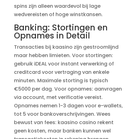
spins zijn alleen waardevol bij lage
wedvereisten of hoge winstkansen.
Banking: Stortingen en
Opnames in Detail
Transacties bij kaasino zijn gestroomlijnd
maar hebben limieten. Voor stortingen:
gebruik iDEAL voor instant verwerking of
creditcard voor vertraging van enkele
minuten. Maximale storting is typisch
€5000 per dag. Voor opnames: aanvragen
via account, met verificatie vereist.
Opnames nemen 1-3 dagen voor e-wallets,
tot 5 voor bankoverschrijvingen. Wees
bewust van fees: kaasino casino rekent
geen kosten, maar banken kunnen wel