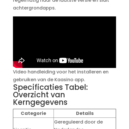
regelmatig naar de laatste versie en sluit
achtergrondapps.
Video handleiding voor het installeren en
gebruiken van de Kaasino app.
Specificaties Tabel:
Overzicht van
Kerngegevens
Categorie
Details
Gereguleerd door de