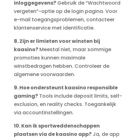
inloggegevens?
Gebruik de “Wachtwoord
vergeten”-optie op de login pagina. Voor
e-mail toegangsproblemen, contacteer
klantenservice met identificatie.
8. Zijn er limieten voor winsten bij
kaasino?
Meestal niet, maar sommige
promoties kunnen maximale
winstbedragen hebben. Controleer de
algemene voorwaarden.
9. Hoe ondersteunt kaasino responsible
gaming?
Tools include deposit limits, self-
exclusion, en reality checks. Toegankelijk
via accountinstellingen.
10. Kan ik sportweddenschappen
plaatsen via de kaasino app?
Ja, de app