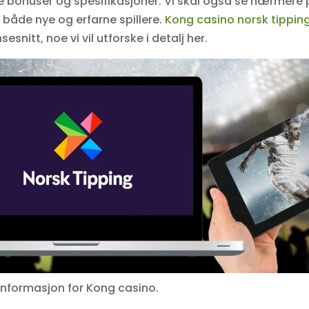
e bonuser og spesifikasjoner. Vi skal også se nærmer
 både nye og erfarne spillere.
Kong casino norsk tippin
esnitt, noe vi vil utforske i detalj her.
informasjon for Kong casino.