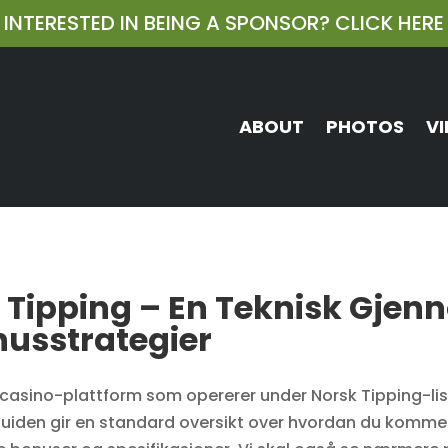
INTERESTED IN BEING A SPONSOR?
CLICK HERE
ABOUT
PHOTOS
VI
 Tipping – En Teknisk Gje
nusstrategier
 casino-plattform som opererer under Norsk Tipping-lisen
 guiden gir en standard oversikt over hvordan du komme