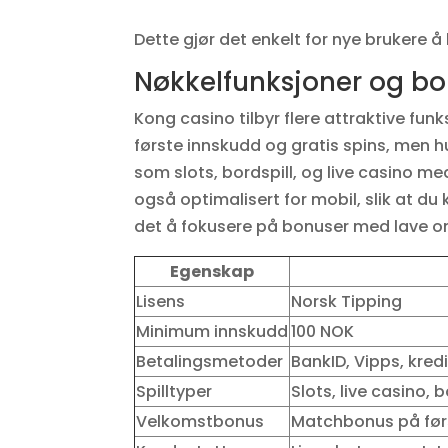
Dette gjør det enkelt for nye brukere 
Nøkkelfunksjoner og b
Kong casino tilbyr flere attraktive f
første innskudd og gratis spins, men h
som slots, bordspill, og live casino me
også optimalisert for mobil, slik at du
det å fokusere på bonuser med lave oms
Egenskap
Lisens
Norsk Tipping
Minimum innskudd
100 NOK
Betalingsmetoder
BankID, Vipps, kred
Spilltyper
Slots, live casino, b
Velkomstbonus
Matchbonus på førs