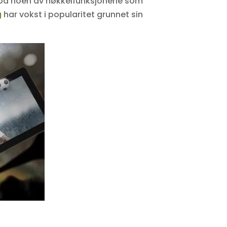
e på noen av nøkkelfunksjonene som
g
har vokst i popularitet grunnet sin