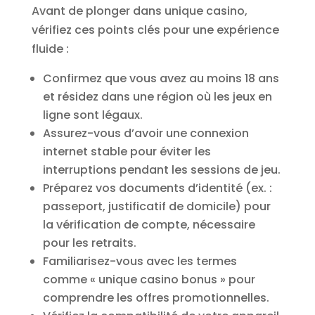
Avant de plonger dans unique casino,
vérifiez ces points clés pour une expérience
fluide :
Confirmez que vous avez au moins 18 ans
et résidez dans une région où les jeux en
ligne sont légaux.
Assurez-vous d’avoir une connexion
internet stable pour éviter les
interruptions pendant les sessions de jeu.
Préparez vos documents d’identité (ex. :
passeport, justificatif de domicile) pour
la vérification de compte, nécessaire
pour les retraits.
Familiarisez-vous avec les termes
comme « unique casino bonus » pour
comprendre les offres promotionnelles.