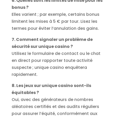
6. Quelles sont les limites de mise pour les
bonus ?
Elles varient ; par exemple, certains bonus
limitent les mises à 5 € par tour. Lisez les
termes pour éviter l’annulation des gains.
7. Comment signaler un problème de
sécurité sur unique casino ?
Utilisez le formulaire de contact ou le chat
en direct pour rapporter toute activité
suspecte ; unique casino enquêtera
rapidement.
8. Les jeux sur unique casino sont-ils
équitables ?
Oui, avec des générateurs de nombres
aléatoires certifiés et des audits réguliers
pour assurer l’équité, conformément aux