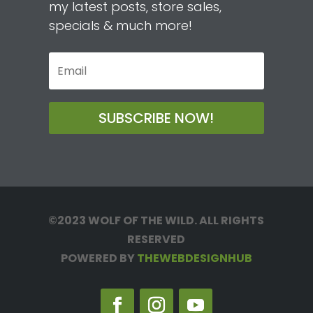
my latest posts, store sales,
specials & much more!
SUBSCRIBE NOW!
©2023 WOLF OF THE WILD. ALL RIGHTS
RESERVED
POWERED BY
THEWEBDESIGNHUB