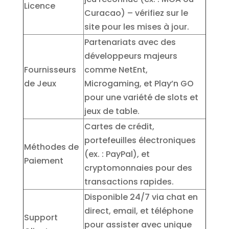
Licence
Curacao) – vérifiez sur le
site pour les mises à jour.
Partenariats avec des
développeurs majeurs
Fournisseurs
comme NetEnt,
de Jeux
Microgaming, et Play’n GO
pour une variété de slots et
jeux de table.
Cartes de crédit,
portefeuilles électroniques
Méthodes de
(ex. : PayPal), et
Paiement
cryptomonnaies pour des
transactions rapides.
Disponible 24/7 via chat en
direct, email, et téléphone
Support
pour assister avec unique