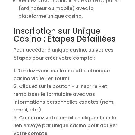
Vérifiez la compatibilité de votre appareil
(ordinateur ou mobile) avec la
plateforme unique casino.
Inscription sur Unique
Casino : Étapes Détaillées
Pour accéder à unique casino, suivez ces
étapes pour créer votre compte :
Rendez-vous sur le site officiel unique
casino via le lien fourni.
Cliquez sur le bouton « S’inscrire » et
remplissez le formulaire avec vos
informations personnelles exactes (nom,
email, etc.).
Confirmez votre email en cliquant sur le
lien envoyé par unique casino pour activer
votre compte.