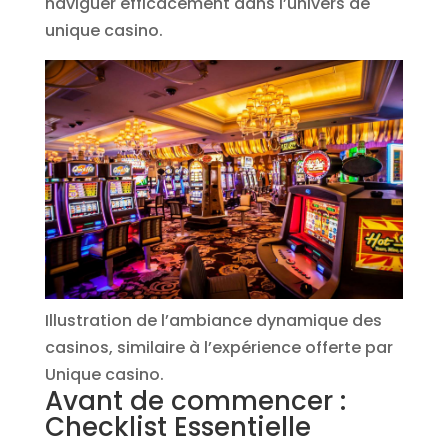
naviguer efficacement dans l’univers de
unique casino.
Illustration de l’ambiance dynamique des
casinos, similaire à l’expérience offerte par
Unique casino.
Avant de commencer :
Checklist Essentielle