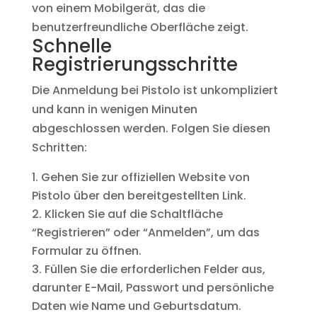
von einem Mobilgerät, das die
benutzerfreundliche Oberfläche zeigt.
Schnelle
Registrierungsschritte
Die Anmeldung bei Pistolo ist unkompliziert
und kann in wenigen Minuten
abgeschlossen werden. Folgen Sie diesen
Schritten:
Gehen Sie zur offiziellen Website von
Pistolo über den bereitgestellten Link.
Klicken Sie auf die Schaltfläche
“Registrieren” oder “Anmelden”, um das
Formular zu öffnen.
Füllen Sie die erforderlichen Felder aus,
darunter E-Mail, Passwort und persönliche
Daten wie Name und Geburtsdatum.