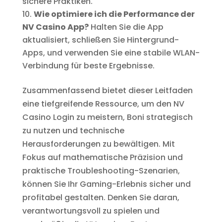
sichere Praktiken.
Wie optimiere ich die Performance der
NV Casino App?
Halten Sie die App
aktualisiert, schließen Sie Hintergrund-
Apps, und verwenden Sie eine stabile WLAN-
Verbindung für beste Ergebnisse.
Zusammenfassend bietet dieser Leitfaden
eine tiefgreifende Ressource, um den NV
Casino Login zu meistern, Boni strategisch
zu nutzen und technische
Herausforderungen zu bewältigen. Mit
Fokus auf mathematische Präzision und
praktische Troubleshooting-Szenarien,
können Sie Ihr Gaming-Erlebnis sicher und
profitabel gestalten. Denken Sie daran,
verantwortungsvoll zu spielen und