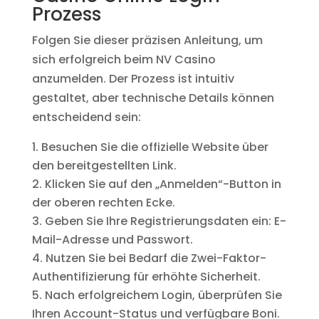
Prozess
Folgen Sie dieser präzisen Anleitung, um
sich erfolgreich beim NV Casino
anzumelden. Der Prozess ist intuitiv
gestaltet, aber technische Details können
entscheidend sein:
Besuchen Sie die offizielle Website über
den bereitgestellten Link.
Klicken Sie auf den „Anmelden“-Button in
der oberen rechten Ecke.
Geben Sie Ihre Registrierungsdaten ein: E-
Mail-Adresse und Passwort.
Nutzen Sie bei Bedarf die Zwei-Faktor-
Authentifizierung für erhöhte Sicherheit.
Nach erfolgreichem Login, überprüfen Sie
Ihren Account-Status und verfügbare Boni.