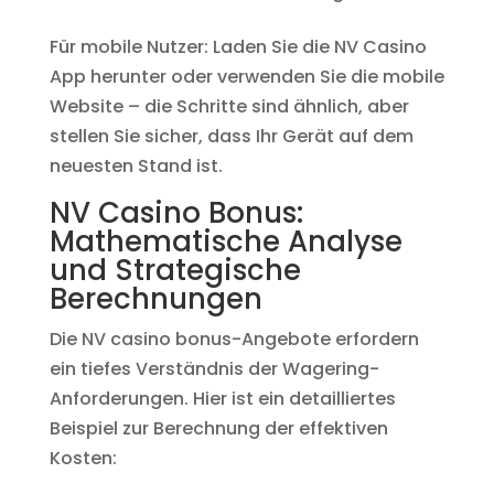
Für mobile Nutzer: Laden Sie die NV Casino
App herunter oder verwenden Sie die mobile
Website – die Schritte sind ähnlich, aber
stellen Sie sicher, dass Ihr Gerät auf dem
neuesten Stand ist.
NV Casino Bonus:
Mathematische Analyse
und Strategische
Berechnungen
Die NV casino bonus-Angebote erfordern
ein tiefes Verständnis der Wagering-
Anforderungen. Hier ist ein detailliertes
Beispiel zur Berechnung der effektiven
Kosten: