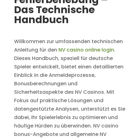
Das Technische
Handbuch
Willkommen zur umfassenden technischen
Anleitung für den
NV casino online login
.
Dieses Handbuch, speziell für deutsche
Spieler entwickelt, bietet einen detaillierten
Einblick in die Anmeldeprozesse,
Bonusberechnungen und
Sicherheitsaspekte des NV Casinos. Mit
Fokus auf praktische Lösungen und
datengestützte Analysen, unterstützt es Sie
dabei, Ihr Spielerlebnis zu optimieren und
häufige Hürden zu überwinden. NV casino
bonus-Angebote und allgemeine NV