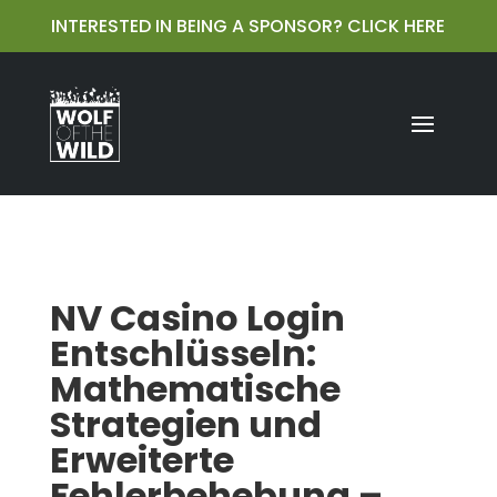
INTERESTED IN BEING A SPONSOR?
CLICK HERE
NV Casino Login
Entschlüsseln:
Mathematische
Strategien und
Erweiterte
Fehlerbehebung –