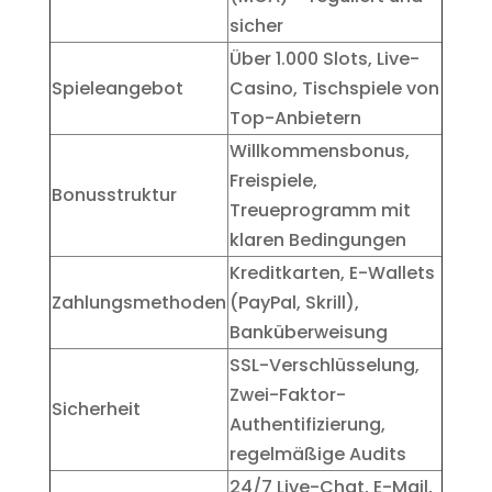
sicher
Über 1.000 Slots, Live-
Spieleangebot
Casino, Tischspiele von
Top-Anbietern
Willkommensbonus,
Freispiele,
Bonusstruktur
Treueprogramm mit
klaren Bedingungen
Kreditkarten, E-Wallets
Zahlungsmethoden
(PayPal, Skrill),
Banküberweisung
SSL-Verschlüsselung,
Zwei-Faktor-
Sicherheit
Authentifizierung,
regelmäßige Audits
24/7 Live-Chat, E-Mail,