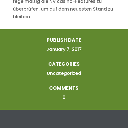
regelmäßig die NV casino-Features zu
überprüfen, um auf dem neuesten Stand zu
bleiben.
PUBLISH DATE
January 7, 2017
CATEGORIES
Uncategorized
COMMENTS
0