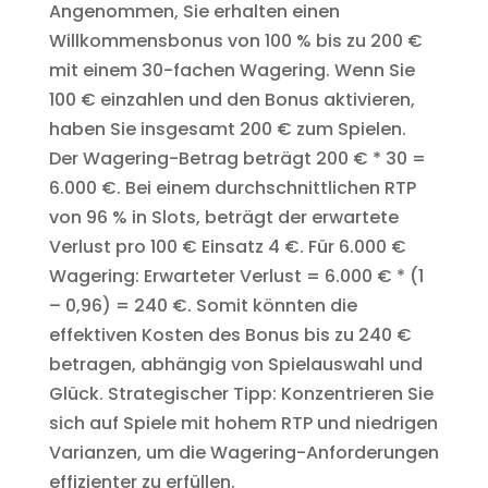
Angenommen, Sie erhalten einen
Willkommensbonus von 100 % bis zu 200 €
mit einem 30-fachen Wagering. Wenn Sie
100 € einzahlen und den Bonus aktivieren,
haben Sie insgesamt 200 € zum Spielen.
Der Wagering-Betrag beträgt 200 € * 30 =
6.000 €. Bei einem durchschnittlichen RTP
von 96 % in Slots, beträgt der erwartete
Verlust pro 100 € Einsatz 4 €. Für 6.000 €
Wagering: Erwarteter Verlust = 6.000 € * (1
– 0,96) = 240 €. Somit könnten die
effektiven Kosten des Bonus bis zu 240 €
betragen, abhängig von Spielauswahl und
Glück. Strategischer Tipp: Konzentrieren Sie
sich auf Spiele mit hohem RTP und niedrigen
Varianzen, um die Wagering-Anforderungen
effizienter zu erfüllen.