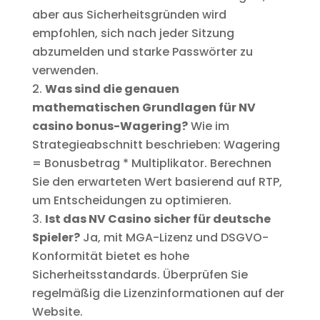
aber aus Sicherheitsgründen wird
empfohlen, sich nach jeder Sitzung
abzumelden und starke Passwörter zu
verwenden.
Was sind die genauen
mathematischen Grundlagen für NV
casino bonus-Wagering?
Wie im
Strategieabschnitt beschrieben: Wagering
= Bonusbetrag * Multiplikator. Berechnen
Sie den erwarteten Wert basierend auf RTP,
um Entscheidungen zu optimieren.
Ist das NV Casino sicher für deutsche
Spieler?
Ja, mit MGA-Lizenz und DSGVO-
Konformität bietet es hohe
Sicherheitsstandards. Überprüfen Sie
regelmäßig die Lizenzinformationen auf der
Website.