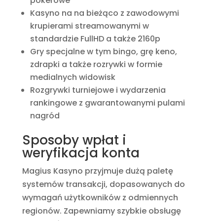
pokerowe
Kasyno na na bieżąco z zawodowymi
krupierami streamowanymi w
standardzie FullHD a także 2160p
Gry specjalne w tym bingo, grę keno,
zdrapki a także rozrywki w formie
medialnych widowisk
Rozgrywki turniejowe i wydarzenia
rankingowe z gwarantowanymi pulami
nagród
Sposoby wpłat i
weryfikacja konta
Magius Kasyno przyjmuje dużą paletę
systemów transakcji, dopasowanych do
wymagań użytkowników z odmiennych
regionów. Zapewniamy szybkie obsługę