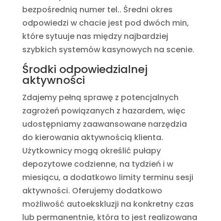
bezpośrednią numer tel.. Średni okres
odpowiedzi w chacie jest pod dwóch min,
które sytuuje nas między najbardziej
szybkich systemów kasynowych na scenie.
Środki odpowiedzialnej
aktywności
Zdajemy pełną sprawę z potencjalnych
zagrożeń powiązanych z hazardem, więc
udostępniamy zaawansowane narzędzia
do kierowania aktywnością klienta.
Użytkownicy mogą określić pułapy
depozytowe codzienne, na tydzień i w
miesiącu, a dodatkowo limity terminu sesji
aktywności. Oferujemy dodatkowo
możliwość autoekskluzji na konkretny czas
lub permanentnie, która to jest realizowana