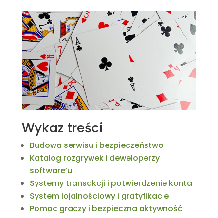
Wykaz treści
Budowa serwisu i bezpieczeństwo
Katalog rozgrywek i deweloperzy
software’u
Systemy transakcji i potwierdzenie konta
System lojalnościowy i gratyfikacje
Pomoc graczy i bezpieczna aktywność