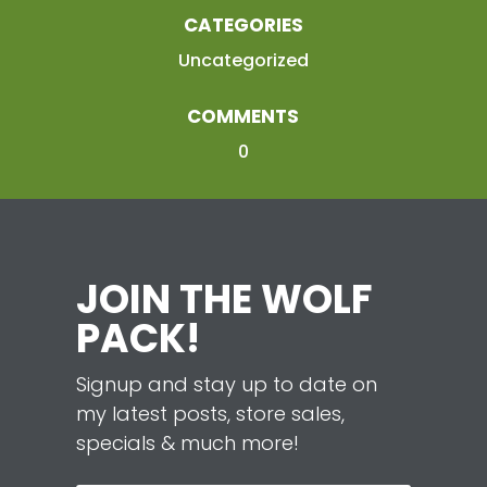
CATEGORIES
Uncategorized
COMMENTS
0
JOIN THE WOLF
PACK!
Signup and stay up to date on
my latest posts, store sales,
specials & much more!