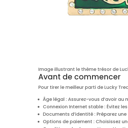
Image illustrant le thème trésor de Lu
Avant de commencer
Pour tirer le meilleur parti de Lucky Tre
Âge légal : Assurez-vous d’avoir au m
Connexion Internet stable : Évitez le
Documents d’identité : Préparez une 
Options de paiement : Choisissez un