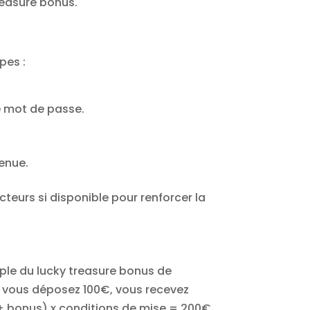
reasure bonus.
pes :
e mot de passe.
enue.
facteurs si disponible pour renforcer la
mple du lucky treasure bonus de
i vous déposez 100€, vous recevez
 + bonus) x conditions de mise = 200€