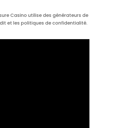
asure Casino utilise des générateurs de
it et les politiques de confidentialité.