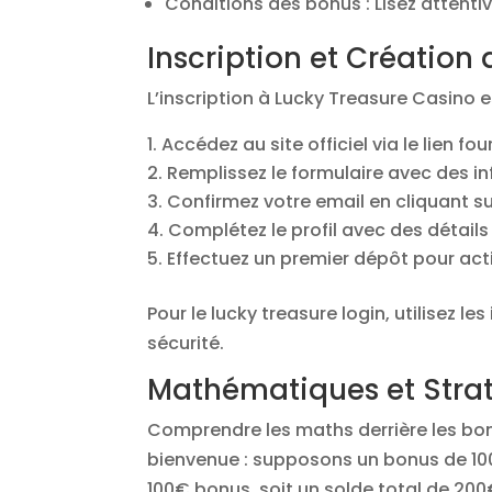
Conditions des bonus : Lisez attenti
Inscription et Créatio
L’inscription à Lucky Treasure Casino e
Accédez au site officiel via le lien four
Remplissez le formulaire avec des in
Confirmez votre email en cliquant sur
Complétez le profil avec des détails
Effectuez un premier dépôt pour act
Pour le lucky treasure login, utilisez le
sécurité.
Mathématiques et Stra
Comprendre les maths derrière les bon
bienvenue : supposons un bonus de 10
100€ bonus, soit un solde total de 20