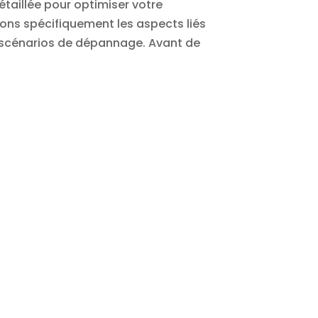
étaillée pour optimiser votre
rons spécifiquement les aspects liés
es scénarios de dépannage. Avant de