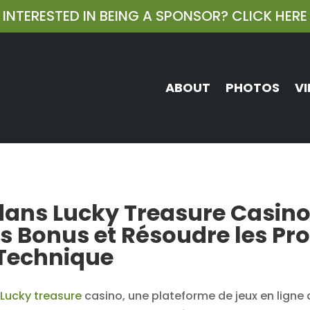
INTERESTED IN BEING A SPONSOR?
CLICK HERE
ABOUT
PHOTOS
VI
ans Lucky Treasure Casino
 Bonus et Résoudre les Pr
 Technique
r
Lucky treasure
casino, une plateforme de jeux en ligne q