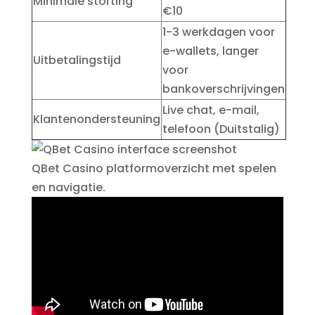
Minimale storting
€10
1-3 werkdagen voor
e-wallets, langer
Uitbetalingstijd
voor
bankoverschrijvingen
Live chat, e-mail,
Klantenondersteuning
telefoon (Duitstalig)
QBet Casino platformoverzicht met spelen
en navigatie.