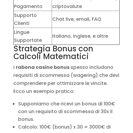
Pagamento
criptovalute
Supporto
Chat live, email, FAQ
Clienti
Lingue
Italiano, Inglese, e altre
Supportate
Strategia Bonus con
Calcoli Matematici
I
rabona casino bonus
spesso includono
requisiti di scommessa (wagering) che devi
comprendere per ottimizzare le vincite.
Ecco un esempio pratico:
Supponiamo che ricevi un bonus di 100€
con un requisito di scommessa di 30x il
bonus.
Calcolo: 100€ (bonus) x 30 = 3000€ di