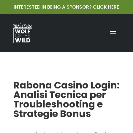
INTERESTED IN BEING A SPONSOR?
CLICK HERE
Rabona Casino Login:
Analisi Tecnica per
Troubleshooting e
Strategie Bonus