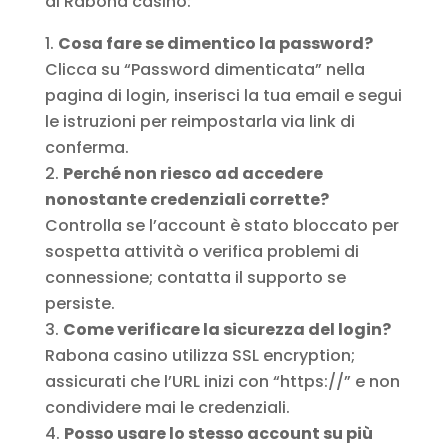
di Rabona casino:
Cosa fare se dimentico la password?
Clicca su “Password dimenticata” nella
pagina di login, inserisci la tua email e segui
le istruzioni per reimpostarla via link di
conferma.
Perché non riesco ad accedere
nonostante credenziali corrette?
Controlla se l’account è stato bloccato per
sospetta attività o verifica problemi di
connessione; contatta il supporto se
persiste.
Come verificare la sicurezza del login?
Rabona casino utilizza SSL encryption;
assicurati che l’URL inizi con “https://” e non
condividere mai le credenziali.
Posso usare lo stesso account su più