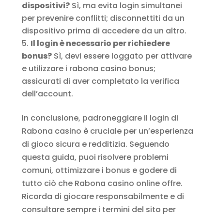
dispositivi?
Sì, ma evita login simultanei
per prevenire conflitti; disconnettiti da un
dispositivo prima di accedere da un altro.
Il login è necessario per richiedere
bonus?
Sì, devi essere loggato per attivare
e utilizzare i rabona casino bonus;
assicurati di aver completato la verifica
dell’account.
In conclusione, padroneggiare il login di
Rabona casino è cruciale per un’esperienza
di gioco sicura e redditizia. Seguendo
questa guida, puoi risolvere problemi
comuni, ottimizzare i bonus e godere di
tutto ciò che Rabona casino online offre.
Ricorda di giocare responsabilmente e di
consultare sempre i termini del sito per