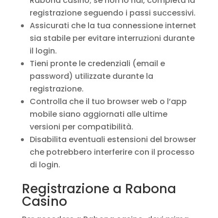
Rabona casino; se non lo hai, completa la
registrazione seguendo i passi successivi.
Assicurati che la tua connessione internet
sia stabile per evitare interruzioni durante
il login.
Tieni pronte le credenziali (email e
password) utilizzate durante la
registrazione.
Controlla che il tuo browser web o l’app
mobile siano aggiornati alle ultime
versioni per compatibilità.
Disabilita eventuali estensioni del browser
che potrebbero interferire con il processo
di login.
Registrazione a Rabona
Casino