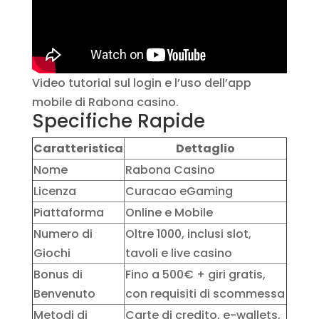
Video tutorial sul login e l’uso dell’app
mobile di Rabona casino.
Specifiche Rapide
Caratteristica
Dettaglio
Nome
Rabona Casino
Licenza
Curacao eGaming
Piattaforma
Online e Mobile
Numero di
Oltre 1000, inclusi slot,
Giochi
tavoli e live casino
Bonus di
Fino a 500€ + giri gratis,
Benvenuto
con requisiti di scommessa
Metodi di
Carte di credito, e-wallets,