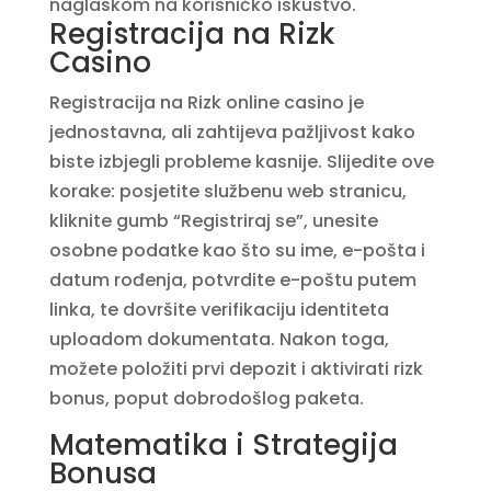
naglaskom na korisničko iskustvo.
Registracija na Rizk
Casino
Registracija na Rizk online casino je
jednostavna, ali zahtijeva pažljivost kako
biste izbjegli probleme kasnije. Slijedite ove
korake: posjetite službenu web stranicu,
kliknite gumb “Registriraj se”, unesite
osobne podatke kao što su ime, e-pošta i
datum rođenja, potvrdite e-poštu putem
linka, te dovršite verifikaciju identiteta
uploadom dokumentata. Nakon toga,
možete položiti prvi depozit i aktivirati rizk
bonus, poput dobrodošlog paketa.
Matematika i Strategija
Bonusa