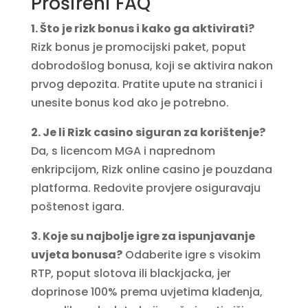
Prošireni FAQ
1. Što je rizk bonus i kako ga aktivirati?
Rizk bonus je promocijski paket, poput
dobrodošlog bonusa, koji se aktivira nakon
prvog depozita. Pratite upute na stranici i
unesite bonus kod ako je potrebno.
2. Je li Rizk casino siguran za korištenje?
Da, s licencom MGA i naprednom
enkripcijom, Rizk online casino je pouzdana
platforma. Redovite provjere osiguravaju
poštenost igara.
3. Koje su najbolje igre za ispunjavanje
uvjeta bonusa?
Odaberite igre s visokim
RTP, poput slotova ili blackjacka, jer
doprinose 100% prema uvjetima klađenja,