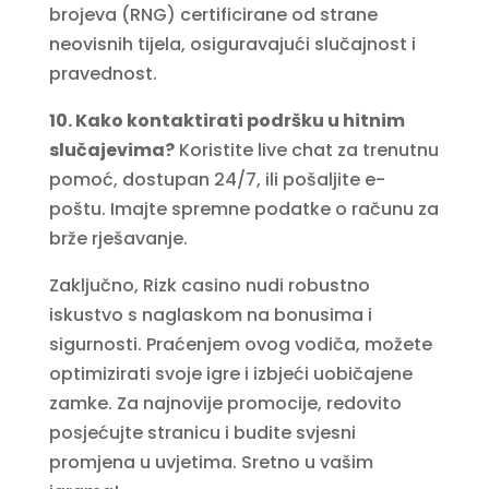
brojeva (RNG) certificirane od strane
neovisnih tijela, osiguravajući slučajnost i
pravednost.
10. Kako kontaktirati podršku u hitnim
slučajevima?
Koristite live chat za trenutnu
pomoć, dostupan 24/7, ili pošaljite e-
poštu. Imajte spremne podatke o računu za
brže rješavanje.
Zaključno, Rizk casino nudi robustno
iskustvo s naglaskom na bonusima i
sigurnosti. Praćenjem ovog vodiča, možete
optimizirati svoje igre i izbjeći uobičajene
zamke. Za najnovije promocije, redovito
posjećujte stranicu i budite svjesni
promjena u uvjetima. Sretno u vašim