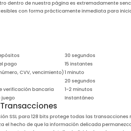
stro dentro de nuestra página es extremadamente senc
sibles con forma prácticamente inmediata para inicia
epósitos
30 segundos
el pago
15 instantes
 (número, CVV, vencimiento)
1 minuto
20 segundos
e verificación bancaria
1-2 minutos
 juego
Instantáneo
 Transacciones
ión SSL para 128 bits protege todas las transacciones
za el hecho de que la información delicada permanezc