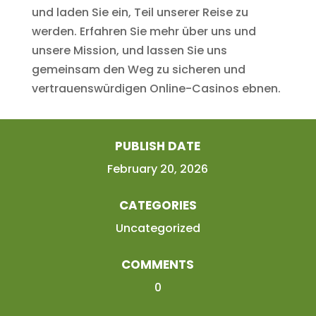
und laden Sie ein, Teil unserer Reise zu
werden. Erfahren Sie mehr über uns und
unsere Mission, und lassen Sie uns
gemeinsam den Weg zu sicheren und
vertrauenswürdigen Online-Casinos ebnen.
PUBLISH DATE
February 20, 2026
CATEGORIES
Uncategorized
COMMENTS
0