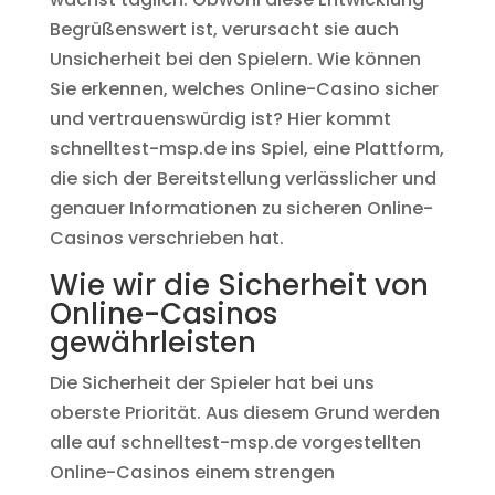
Begrüßenswert ist, verursacht sie auch
Unsicherheit bei den Spielern. Wie können
Sie erkennen, welches Online-Casino sicher
und vertrauenswürdig ist? Hier kommt
schnelltest-msp.de ins Spiel, eine Plattform,
die sich der Bereitstellung verlässlicher und
genauer Informationen zu sicheren Online-
Casinos verschrieben hat.
Wie wir die Sicherheit von
Online-Casinos
gewährleisten
Die Sicherheit der Spieler hat bei uns
oberste Priorität. Aus diesem Grund werden
alle auf schnelltest-msp.de vorgestellten
Online-Casinos einem strengen