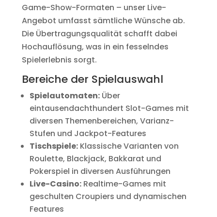
Game-Show-Formaten – unser Live-
Angebot umfasst sämtliche Wünsche ab.
Die Übertragungsqualität schafft dabei
Hochauflösung, was in ein fesselndes
Spielerlebnis sorgt.
Bereiche der Spielauswahl
Spielautomaten:
Über
eintausendachthundert Slot-Games mit
diversen Themenbereichen, Varianz-
Stufen und Jackpot-Features
Tischspiele:
Klassische Varianten von
Roulette, Blackjack, Bakkarat und
Pokerspiel in diversen Ausführungen
Live-Casino:
Realtime-Games mit
geschulten Croupiers und dynamischen
Features