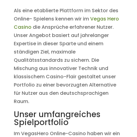
Als eine etablierte Plattform im Sektor des
Online- Spielens kennen wir im
Vegas Hero
Casino
die Ansprüche erfahrener Nutzer.
Unser Angebot basiert auf jahrelanger
Expertise in dieser Sparte und einem
ständigen Ziel, maximale
Qualitätsstandards zu sichern. Die
Mischung aus innovativer Technik und
klassischem Casino-Flair gestaltet unser
Portfolio zu einer bevorzugten Alternative
für Nutzer aus den deutschsprachigen
Raum.
Unser umfangreiches
Spielportfolio
Im VegasHero Online-Casino haben wir ein