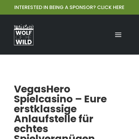
INTERESTED IN BEING A SPONSOR?
CLICK HERE
VegasHero
Spielcasino – Eure
erstklassige
Anlaufstelle für
echtes
Spielvergnügen