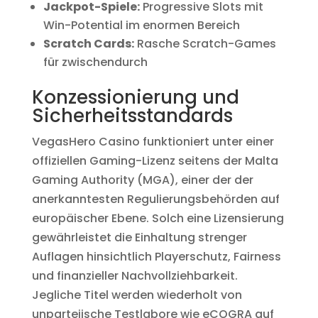
Jackpot-Spiele:
Progressive Slots mit
Win-Potential im enormen Bereich
Scratch Cards:
Rasche Scratch-Games
für zwischendurch
Konzessionierung und
Sicherheitsstandards
VegasHero Casino funktioniert unter einer
offiziellen Gaming-Lizenz seitens der Malta
Gaming Authority (MGA), einer der der
anerkanntesten Regulierungsbehörden auf
europäischer Ebene. Solch eine Lizensierung
gewährleistet die Einhaltung strenger
Auflagen hinsichtlich Playerschutz, Fairness
und finanzieller Nachvollziehbarkeit.
Jegliche Titel werden wiederholt von
unparteiische Testlabore wie eCOGRA auf