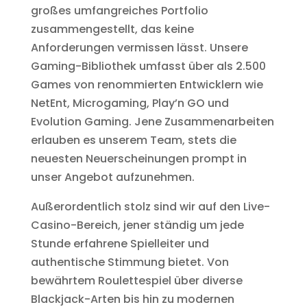
großes umfangreiches Portfolio
zusammengestellt, das keine
Anforderungen vermissen lässt. Unsere
Gaming-Bibliothek umfasst über als 2.500
Games von renommierten Entwicklern wie
NetEnt, Microgaming, Play’n GO und
Evolution Gaming. Jene Zusammenarbeiten
erlauben es unserem Team, stets die
neuesten Neuerscheinungen prompt in
unser Angebot aufzunehmen.
Außerordentlich stolz sind wir auf den Live-
Casino-Bereich, jener ständig um jede
Stunde erfahrene Spielleiter und
authentische Stimmung bietet. Von
bewährtem Roulettespiel über diverse
Blackjack-Arten bis hin zu modernen