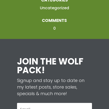
CATEGORIES
Uncategorized
COMMENTS
0
JOIN THE WOLF
PACK!
Signup and stay up to date on
my latest posts, store sales,
specials & much more!