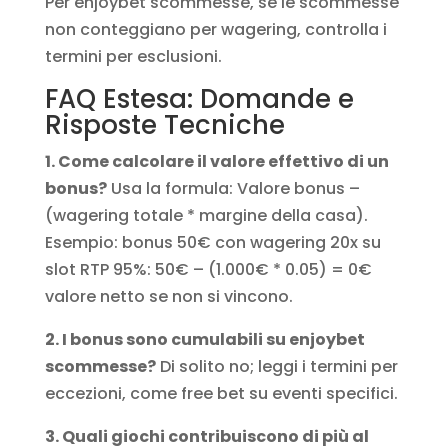
Per enjoybet scommesse, se le scommesse
non conteggiano per wagering, controlla i
termini per esclusioni.
FAQ Estesa: Domande e
Risposte Tecniche
1. Come calcolare il valore effettivo di un
bonus?
Usa la formula: Valore bonus –
(wagering totale * margine della casa).
Esempio: bonus 50€ con wagering 20x su
slot RTP 95%: 50€ – (1.000€ * 0.05) = 0€
valore netto se non si vincono.
2. I bonus sono cumulabili su enjoybet
scommesse?
Di solito no; leggi i termini per
eccezioni, come free bet su eventi specifici.
3. Quali giochi contribuiscono di più al