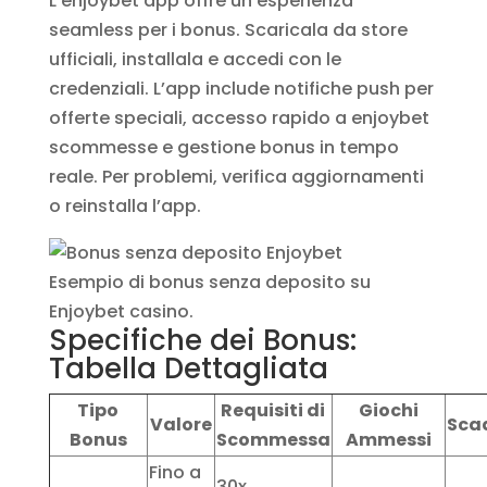
L’enjoybet app offre un’esperienza
seamless per i bonus. Scaricala da store
ufficiali, installala e accedi con le
credenziali. L’app include notifiche push per
offerte speciali, accesso rapido a enjoybet
scommesse e gestione bonus in tempo
reale. Per problemi, verifica aggiornamenti
o reinstalla l’app.
Esempio di bonus senza deposito su
Enjoybet casino.
Specifiche dei Bonus:
Tabella Dettagliata
Tipo
Requisiti di
Giochi
Valore
Sca
Bonus
Scommessa
Ammessi
Fino a
30x