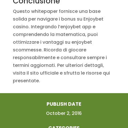
Conclusione
Questo whitepaper fornisce una base
solida per navigare i bonus su Enjoybet
casino. Integrando l’enjoybet app e
comprendendo la matematica, puoi
ottimizzare i vantaggi su enjoybet
scommesse. Ricorda di giocare
responsabilmente e consultare sempre i
termini aggiornati. Per ulteriori dettagli,
visita il sito ufficiale e sfrutta le risorse qui
presentate.
PUBLISH DATE
October 2, 2016