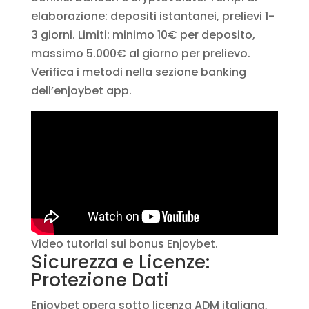
elaborazione: depositi istantanei, prelievi 1-
3 giorni. Limiti: minimo 10€ per deposito,
massimo 5.000€ al giorno per prelievo.
Verifica i metodi nella sezione banking
dell’enjoybet app.
Video tutorial sui bonus Enjoybet.
Sicurezza e Licenze:
Protezione Dati
Enjoybet opera sotto licenza ADM italiana,