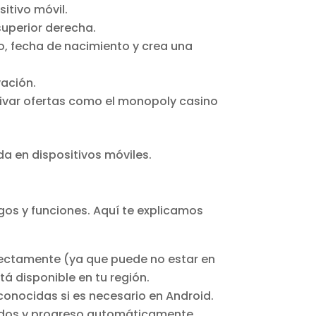
itivo móvil.
superior derecha.
, fecha de nacimiento y crea una
vación.
tivar ofertas como el monopoly casino
a en dispositivos móviles.
gos y funciones. Aquí te explicamos
directamente (ya que puede no estar en
tá disponible en tu región.
conocidas si es necesario en Android.
aldos y progreso automáticamente.