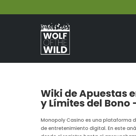
Wiki de Apuestas e
y Límites del Bono 
Monopoly Casino es una plataforma de
de entretenimiento digital. En este an