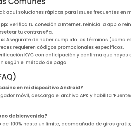
mas Comunes
l; aquí soluciones rápidas para issues frecuentes en 
app:
Verifica tu conexión a Internet, reinicia la app o rein
esetear tu contraseña.
o:
Asegúrate de haber cumplido los términos (como el
 veces requieren códigos promocionales específicos.
rificación KYC con anticipación y confirma que hayas c
an según el método de pago.
FAQ)
asino en mi dispositivo Android?
avegador móvil, descarga el archivo APK y habilita ‘Fuen
bono de bienvenida?
del 100% hasta un límite, acompañado de giros gratis; 