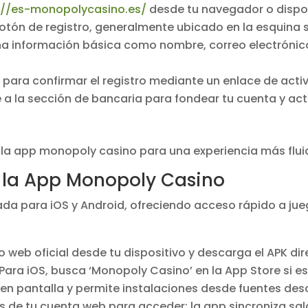
://es-monopolycasino.es/
desde tu navegador o dispos
otón de registro, generalmente ubicado en la esquina 
a información básica como nombre, correo electrónico
 para confirmar el registro mediante un enlace de acti
e a la sección de bancaria para fondear tu cuenta y ac
la app monopoly casino para una experiencia más fluid
 la App Monopoly Casino
a para iOS y Android, ofreciendo acceso rápido a jue
itio web oficial desde tu dispositivo y descarga el APK 
 Para iOS, busca ‘Monopoly Casino’ en la App Store si es
 en pantalla y permite instalaciones desde fuentes des
s de tu cuenta web para acceder; la app sincroniza s