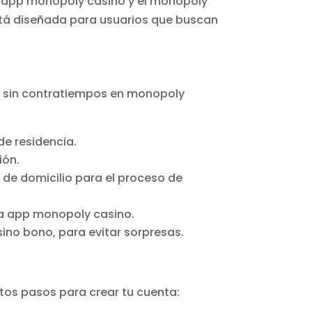
la app monopoly casino y el monopoly
está diseñada para usuarios que buscan
ia sin contratiempos en monopoly
de residencia.
ión.
de domicilio para el proceso de
 la app monopoly casino.
ino bono, para evitar sorpresas.
tos pasos para crear tu cuenta: