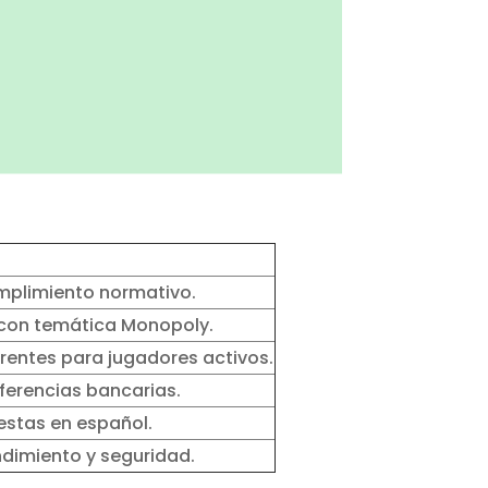
mplimiento normativo.
s con temática Monopoly.
rrentes para jugadores activos.
sferencias bancarias.
uestas en español.
dimiento y seguridad.