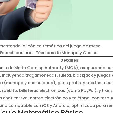
esentando la icónica temática del juego de mesa.
Especificaciones Técnicas de Monopoly Casino
Detalles
encia de Malta Gaming Authority (MGA), asegurando cu
s, incluyendo tragamonedas, ruleta, blackjack y juego
a (monopoly casino bono), giros gratis, y ofertas recu
o/débito, billeteras electrónicas (como PayPal), y tran
a chat en vivo, correo electrónico y teléfono, con resp
no compatible con iOS y Android, optimizada para ren
álculo Matemático Básico