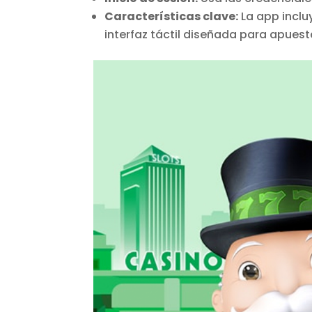
Características clave:
La app inclu
interfaz táctil diseñada para apuest