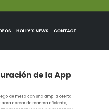
DEOS
HOLLY’S NEWS
CONTACT
uración de la App
juego de mesa con una amplia oferta
r para operar de manera eficiente,