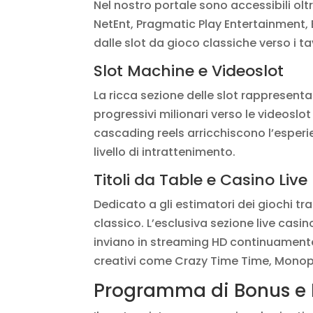
Nel nostro portale sono accessibili oltr
NetEnt, Pragmatic Play Entertainment, 
dalle slot da gioco classiche verso i ta
Slot Machine e Videoslot
La ricca sezione delle slot rappresenta
progressivi milionari verso le videos
cascading reels arricchiscono l’esperie
livello di intrattenimento.
Titoli da Table e Casino Live
Dedicato a gli estimatori dei giochi tr
classico. L’esclusiva sezione live casi
inviano in streaming HD continuamente
creativi come Crazy Time Time, Monopo
Programma di Bonus e 