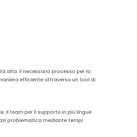
tà alta. Il necessario processo per la
 maniera efficiente attraverso un tool di
. Il team per il supporto in più lingue
lsiasi problematica mediante tempi