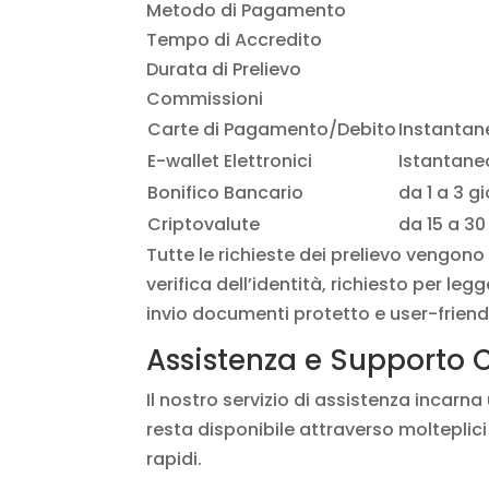
Metodo di Pagamento
Tempo di Accredito
Durata di Prelievo
Commissioni
Carte di Pagamento/Debito
Instantan
E-wallet Elettronici
Istantane
Bonifico Bancario
da 1 a 3 gi
Criptovalute
da 15 a 30
Tutte le richieste dei prelievo vengono 
verifica dell’identità, richiesto per le
invio documenti protetto e user-friend
Assistenza e Supporto C
Il nostro servizio di assistenza incarna
resta disponibile attraverso molteplic
rapidi.