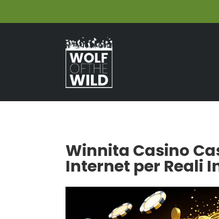
Winnita Casino Cas
Internet per Reali I