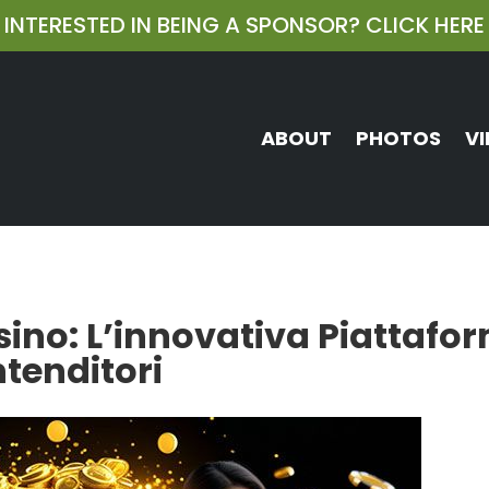
INTERESTED IN BEING A SPONSOR?
CLICK HERE
ABOUT
PHOTOS
VI
ino: L’innovativa Piattaform
ntenditori